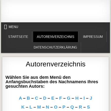
Skip to content
Alles in einem Portal: 1. Buchvorstellungen 2. Online lesen (Gedichte, Er
Werner-Härter-Archiv
MENU
STARTSEITE
AUTORENVERZEICHNIS
IMPRESSUM
DATENSCHUTZERKLÄRUNG
Autorenverzeichnis
Wählen Sie aus dem Menü den
Anfangsbuchstaben des Nachnamens Ihres
gesuchten Autors:
A
–
B
–
C
–
D
–
E
–
F
–
G
–
H
–
I
–
J
K
–
L
–
M
–
N
–
O
–
P
–
Q
–
R
–
S