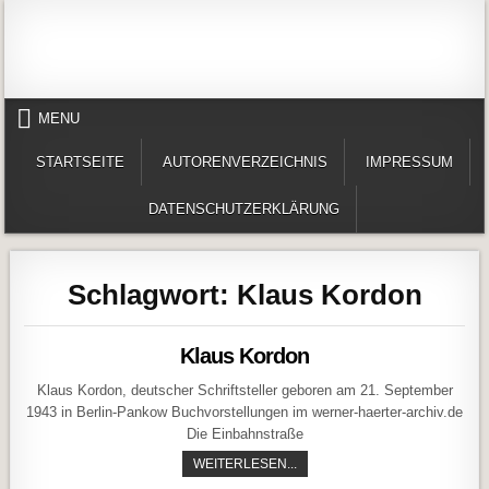
Skip to content
Alles in einem Portal: 1. Buchvorstellungen 2. Online lesen (Gedichte, Er
Werner-Härter-Archiv
MENU
STARTSEITE
AUTORENVERZEICHNIS
IMPRESSUM
DATENSCHUTZERKLÄRUNG
Schlagwort:
Klaus Kordon
Klaus Kordon
Klaus Kordon, deutscher Schriftsteller geboren am 21. September
1943 in Berlin-Pankow Buchvorstellungen im werner-haerter-archiv.de
Die Einbahnstraße
KLAUS KORDON
WEITERLESEN...