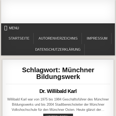
Skip to content
Alles in einem Portal: 1. Buchvorstellungen 2. Online lesen (Gedichte, Er
Werner-Härter-Archiv
MENU
STARTSEITE
AUTORENVERZEICHNIS
IMPRESSUM
DATENSCHUTZERKLÄRUNG
Schlagwort:
Münchner
Bildungswerk
Dr. Willibald Karl
Willibald Karl war von 1975 bis 1984 Geschäftsführer des Münchner
Bildungswerks und bis 2004 Stadtbereichsleiter der Münchner
Volkshochschule für den Münchner Osten. Heute glänzt der…