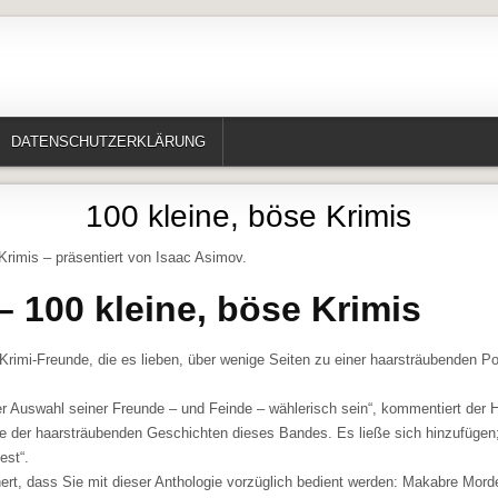
te, Erzählungen, Märchen, Historisches)
DATENSCHUTZERKLÄRUNG
100 kleine, böse Krimis
Krimis – präsentiert von Isaac Asimov.
 – 100 kleine, böse Krimis
Krimi-Freunde, die es lieben, über wenige Seiten zu einer haarsträubenden Po
der Auswahl seiner Freunde – und Feinde – wählerisch sein“, kommentiert der
e der haarsträubenden Geschichten dieses Bandes. Es ließe sich hinzufügen
est“.
ert, dass Sie mit dieser Anthologie vorzüglich bedient werden: Makabre Mord