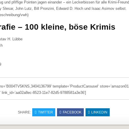
g und pfiffige Pointen jagen einander – ein Leckerbissen für alle Krimi-Freund
y Slesar, John Lutz, Bill Pronzini, Edward D. Hoch und Isaac Asimov selbst.
beschreibung/vwh)
rafie – 100 kleine, böse Krimis
stav H. Lübbe
ch
9
ins=’B004TV5KNS,3404136799′ template=’ProductCarousel‘ store=’amazon01
 link_id=’aa02a8ec-8523-11e7-82d5-9788581a3e36′]
SHARE:
TWITTER
FACEBOOK
LINKEDIN