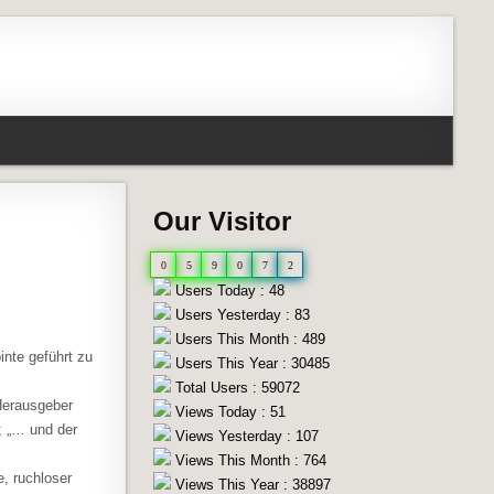
Our Visitor
0
5
9
0
7
2
Users Today : 48
Users Yesterday : 83
Users This Month : 489
inte geführt zu
Users This Year : 30485
Total Users : 59072
 Herausgeber
Views Today : 51
; „… und der
Views Yesterday : 107
Views This Month : 764
e, ruchloser
Views This Year : 38897