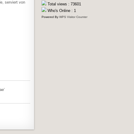
e, serviert von
Total views : 73601
Who's Online : 1
Powered By
WPS Visitor Counter
ae‘