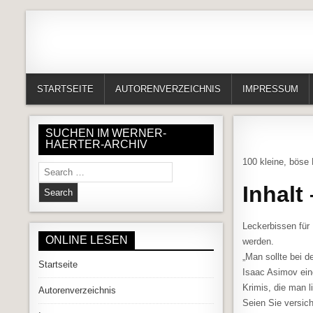
Skip to content
Alles in einem Portal: 1. Buchvorstellungen 2. Online lesen (Gedich
Werner-Härter-Archiv
STARTSEITE
AUTORENVERZEICHNIS
IMPRESSUM
SUCHEN IM WERNER-
HAERTER-ARCHIV
100 kleine, böse 
Search for:
Inhalt
Leckerbissen für 
ONLINE LESEN
werden.
„Man sollte bei 
Startseite
Isaac Asimov ein
Krimis, die man li
Autorenverzeichnis
Seien Sie versich