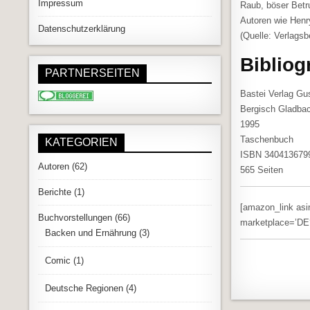
Impressum
Raub, böser Betru
Autoren wie Henr
Datenschutzerklärung
(Quelle: Verlags
Bibliog
PARTNERSEITEN
Bastei Verlag Gu
Bergisch Gladba
1995
Taschenbuch
KATEGORIEN
ISBN 340413679
Autoren
(62)
565 Seiten
Berichte
(1)
[amazon_link as
Buchvorstellungen
(66)
marketplace=’DE‘
Backen und Ernährung
(3)
Comic
(1)
Deutsche Regionen
(4)