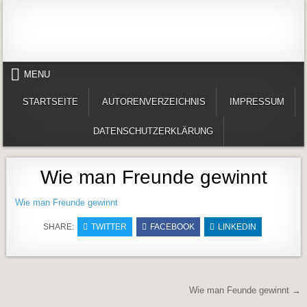
Skip to content
Alles in einem Portal: 1. Buchvorstellungen 2. Online lesen (Gedichte, Er
Werner-Härter-Archiv
MENU
STARTSEITE
AUTORENVERZEICHNIS
IMPRESSUM
DATENSCHUTZERKLÄRUNG
Wie man Freunde gewinnt
Wie man Freunde gewinnt
SHARE:
TWITTER
FACEBOOK
LINKEDIN
Beitragsnavigation
Wie man Feunde gewinnt →