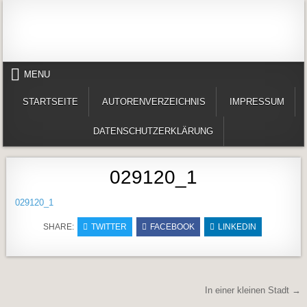
Skip to content
Alles in einem Portal: 1. Buchvorstellungen 2. Online lesen (Gedichte, Er
Werner-Härter-Archiv
MENU
STARTSEITE
AUTORENVERZEICHNIS
IMPRESSUM
DATENSCHUTZERKLÄRUNG
029120_1
029120_1
SHARE:
TWITTER
FACEBOOK
LINKEDIN
Beitragsnavigation
In einer kleinen Stadt →