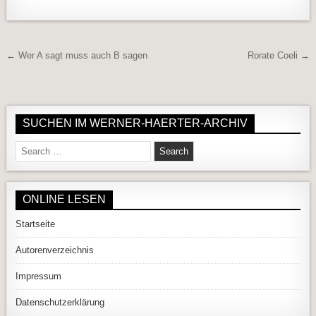
Beitragsnavigation
← Wer A sagt muss auch B sagen
Rorate Coeli →
SUCHEN IM WERNER-HAERTER-ARCHIV
Search for:
ONLINE LESEN
Startseite
Autorenverzeichnis
Impressum
Datenschutzerklärung