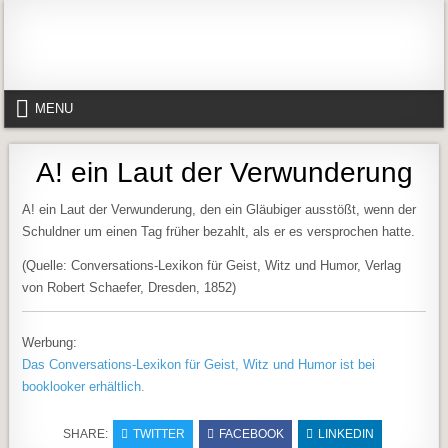
Skip to content
Alles in einem Portal: 1. Buchvorstellungen 2. Online lesen (Gedichte, Er
Werner-Härter-Archiv
MENU
A! ein Laut der Verwunderung
A! ein Laut der Verwunderung, den ein Gläubiger ausstößt, wenn der
Schuldner um einen Tag früher bezahlt, als er es versprochen hatte.
(Quelle: Conversations-Lexikon für Geist, Witz und Humor, Verlag
von Robert Schaefer, Dresden, 1852)
Werbung:
Das Conversations-Lexikon für Geist, Witz und Humor ist bei
booklooker erhältlich.
SHARE:
TWITTER
FACEBOOK
LINKEDIN