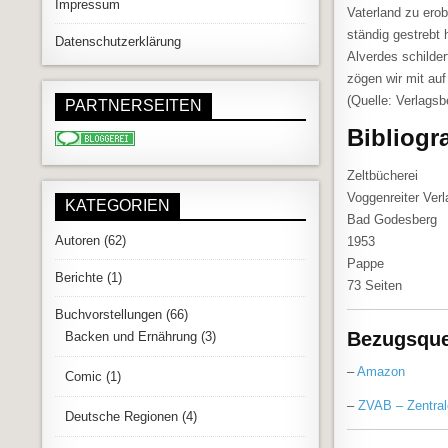
Impressum
Vaterland zu erob
ständig gestrebt 
Datenschutzerklärung
Alverdes schilder
zögen wir mit auf
(Quelle: Verlags
PARTNERSEITEN
Bibliogr
Zeltbücherei
Voggenreiter Verl
KATEGORIEN
Bad Godesberg
Autoren
(62)
1953
Pappe
Berichte
(1)
73 Seiten
Buchvorstellungen
(66)
Bezugsque
Backen und Ernährung
(3)
–
Amazon
Comic
(1)
–
ZVAB – Zentral
Deutsche Regionen
(4)