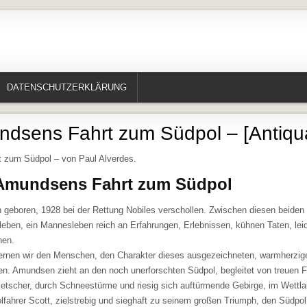
te, Erzählungen, Märchen, Historisches)
DATENSCHUTZERKLÄRUNG
dsens Fahrt zum Südpol – [Antiqua
 zum Südpol – von Paul Alverdes.
 Amundsens Fahrt zum Südpol
 geboren, 1928 bei der Rettung Nobiles verschollen. Zwischen diesen beide
rleben, ein Mannesleben reich an Erfahrungen, Erlebnissen, kühnen Taten, lei
hen.
ernen wir den Menschen, den Charakter dieses ausgezeichneten, warmherzig
. Amundsen zieht an den noch unerforschten Südpol, begleitet von treuen F
etscher, durch Schneestürme und riesig sich auftürmende Gebirge, im Wettl
fahrer Scott, zielstrebig und sieghaft zu seinem großen Triumph, den Südpol 