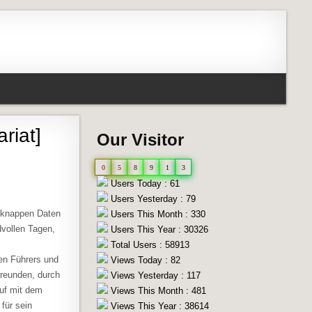
riat]
Our Visitor
0
5
8
9
1
3
Users Today : 61
Users Yesterday : 79
n knappen Daten
Users This Month : 330
dvollen Tagen,
Users This Year : 30326
Total Users : 58913
en Führers und
Views Today : 82
reunden, durch
Views Yesterday : 117
auf mit dem
Views This Month : 481
für sein
Views This Year : 38614