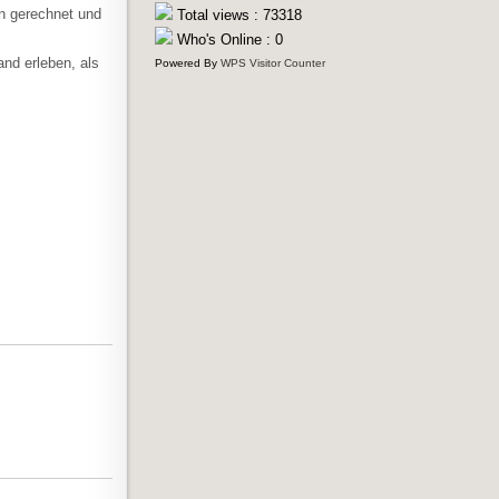
ern gerechnet und
Total views : 73318
Who's Online : 0
and erleben, als
Powered By
WPS Visitor Counter