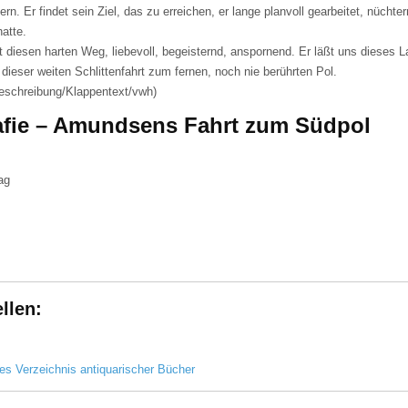
ern. Er findet sein Ziel, das zu erreichen, er lange planvoll gearbeitet, nücht
hatte.
t diesen harten Weg, liebevoll, begeisternd, anspornend. Er läßt uns dieses L
 dieser weiten Schlittenfahrt zum fernen, noch nie berührten Pol.
beschreibung/Klappentext/vwh)
afie – Amundsens Fahrt zum Südpol
ag
llen:
es Verzeichnis antiquarischer Bücher