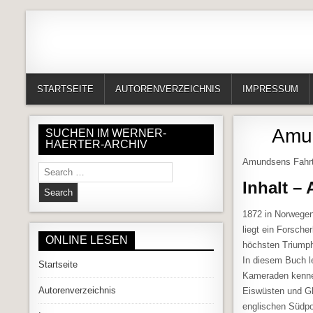
Skip to content
Alles in einem Portal: 1. Buchvorstellungen 2. Online lesen (Gedich
Werner-Härter-Archiv
STARTSEITE
AUTORENVERZEICHNIS
IMPRESSUM
Amun
SUCHEN IM WERNER-
HAERTER-ARCHIV
Amundsens Fahrt
Search for:
Inhalt –
1872 in Norwegen
liegt ein Forsche
ONLINE LESEN
höchsten Triump
In diesem Buch l
Startseite
Kameraden kennen
Autorenverzeichnis
Eiswüsten und Gl
englischen Südpol