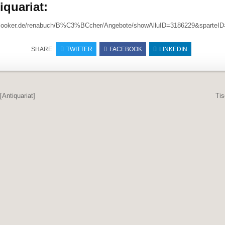
iquariat:
klooker.de/renabuch/B%C3%BCcher/Angebote/showAlluID=3186229&sparteI
SHARE:
TWITTER
FACEBOOK
LINKEDIN
navigation
[Antiquariat]
Tis