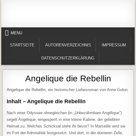
Skip to content
Alles in einem Portal: 1. Buchvorstellungen 2. Online lesen (Gedichte, Er
Werner-Härter-Archiv
MENU
STARTSEITE
AUTORENVERZEICHNIS
IMPRESSUM
DATENSCHUTZERKLÄRUNG
Angelique die Rebellin
Angelique die Rebellin, ein historischer Liebesroman von Anne Golon.
Inhalt – Angelique die Rebellin
Nach einer Odyssee ohnegleichen (in „Unbezähmbare Angélique“)
segelt Angélique, eingesperrt in eine kleine Kabine, der geliebten
Heimat zu. Welches Schicksal steht ihr bevor? In Marseille wird sie
im Fort der Admiralität festgesetzt. Und dort, in der düsteren Zelle,