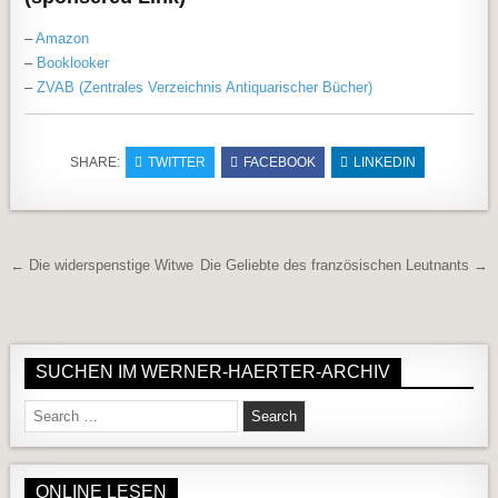
–
Amazon
–
Booklooker
–
ZVAB (Zentrales Verzeichnis Antiquarischer Bücher)
SHARE:
TWITTER
FACEBOOK
LINKEDIN
Beitragsnavigation
← Die widerspenstige Witwe
Die Geliebte des französischen Leutnants →
SUCHEN IM WERNER-HAERTER-ARCHIV
Search for:
ONLINE LESEN