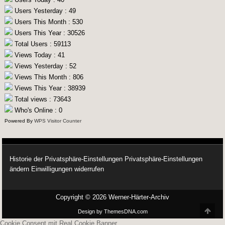
Users Yesterday : 49
Users This Month : 530
Users This Year : 30526
Total Users : 59113
Views Today : 41
Views Yesterday : 52
Views This Month : 806
Views This Year : 38939
Total views : 73643
Who's Online : 0
Powered By
WPS Visitor Counter
Historie der Privatsphäre-Einstellungen
Privatsphäre-Einstellungen
ändern
Einwilligungen widerrufen
Copyright © 2026 Werner-Härter-Archiv
Scro
Design by ThemesDNA.com
Cookie Consent mit Real Cookie Banner