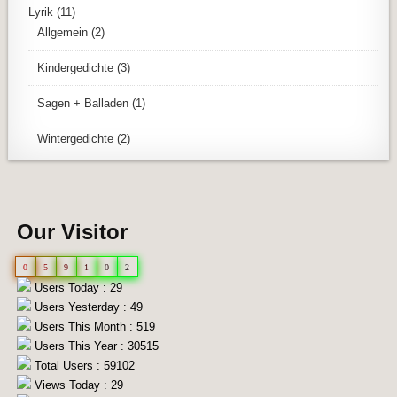
Lyrik
(11)
Allgemein
(2)
Kindergedichte
(3)
Sagen + Balladen
(1)
Wintergedichte
(2)
Our Visitor
0
5
9
1
0
2
Users Today : 29
Users Yesterday : 49
Users This Month : 519
Users This Year : 30515
Total Users : 59102
Views Today : 29