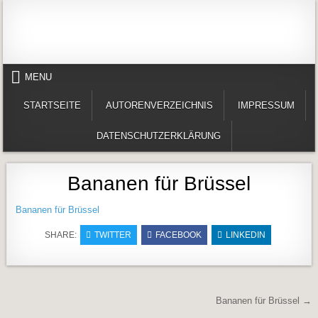
Skip to content
Alles in einem Portal: 1. Buchvorstellungen 2. Online lesen (Gedichte, Er
Werner-Härter-Archiv
MENU
STARTSEITE
AUTORENVERZEICHNIS
IMPRESSUM
DATENSCHUTZERKLÄRUNG
Bananen für Brüssel
Bananen für Brüssel
SHARE:
TWITTER
FACEBOOK
LINKEDIN
Beitragsnavigation
Bananen für Brüssel →