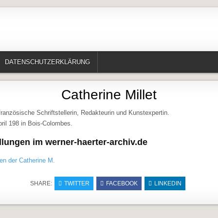
te, Erzählungen, Märchen, Historisches)
DATENSCHUTZERKLÄRUNG
Catherine Millet
 französische Schriftstellerin, Redakteurin und Kunstexpertin.
ril 198 in Bois-Colombes.
lungen im werner-haerter-archiv.de
en der Catherine M.
SHARE:
TWITTER
FACEBOOK
LINKEDIN