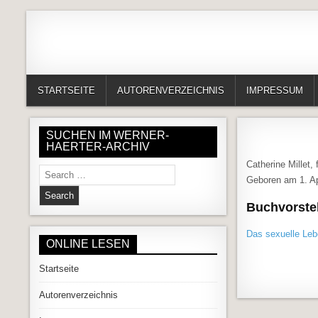
Skip to content
Alles in einem Portal: 1. Buchvorstellungen 2. Online lesen (Gedich
Werner-Härter-Archiv
STARTSEITE
AUTORENVERZEICHNIS
IMPRESSUM
SUCHEN IM WERNER-
HAERTER-ARCHIV
Catherine Millet,
Search for:
Geboren am 1. Ap
Buchvorstel
Das sexuelle Leb
ONLINE LESEN
Startseite
Autorenverzeichnis