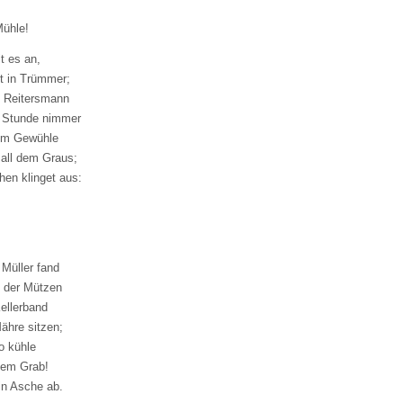
Mühle!
t es an,
rt in Trümmer;
 Reitersmann
 Stunde nimmer
im Gewühle
all dem Graus;
en klinget aus:
 Müller fand
 der Mützen
ellerband
ähre sitzen;
so kühle
inem Grab!
 in Asche ab.