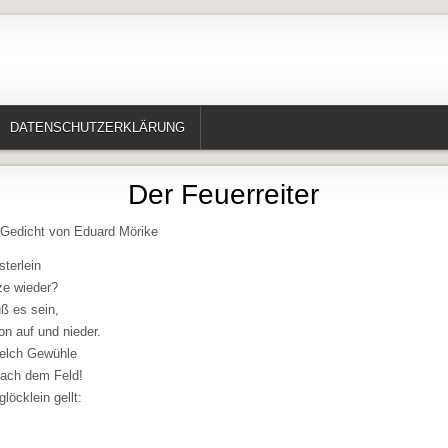
te, Erzählungen, Märchen, Historisches)
DATENSCHUTZERKLÄRUNG
Der Feuerreiter
– Gedicht von Eduard Mörike
terlein
ze wieder?
ß es sein,
on auf und nieder.
welch Gewühle
nach dem Feld!
löcklein gellt: