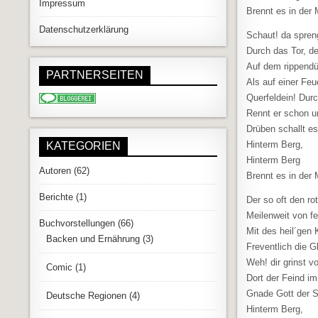
Impressum
Brennt es in der 
Datenschutzerklärung
Schaut! da spren
Durch das Tor, de
Auf dem rippendür
PARTNERSEITEN
Als auf einer Feue
Querfeldein! Du
Rennt er schon u
Drüben schallt es 
Hinterm Berg,
KATEGORIEN
Hinterm Berg
Autoren
(62)
Brennt es in der 
Berichte
(1)
Der so oft den r
Meilenweit von f
Buchvorstellungen
(66)
Mit des heil´gen
Backen und Ernährung
(3)
Freventlich die G
Weh! dir grinst 
Comic
(1)
Dort der Feind im
Gnade Gott der S
Deutsche Regionen
(4)
Hinterm Berg,