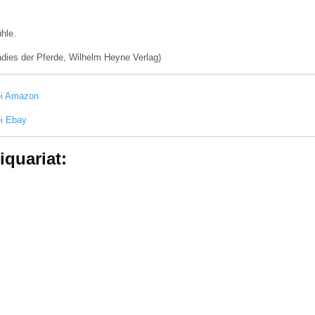
hle.
adies der Pferde, Wilhelm Heyne Verlag)
ei Amazon
ei Ebay
iquariat: