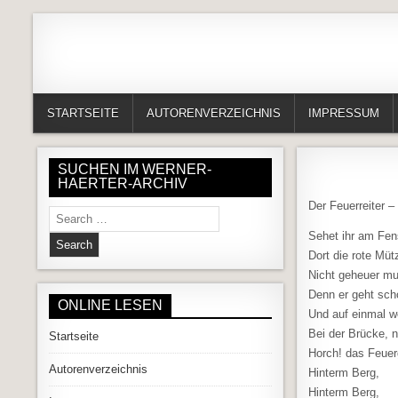
Skip to content
Alles in einem Portal: 1. Buchvorstellungen 2. Online lesen (Gedich
Werner-Härter-Archiv
STARTSEITE
AUTORENVERZEICHNIS
IMPRESSUM
SUCHEN IM WERNER-
HAERTER-ARCHIV
Der Feuerreiter 
Search for:
Sehet ihr am Fens
Dort die rote Müt
Nicht geheuer mu
Denn er geht sch
ONLINE LESEN
Und auf einmal 
Bei der Brücke, 
Startseite
Horch! das Feuerg
Autorenverzeichnis
Hinterm Berg,
Hinterm Berg,