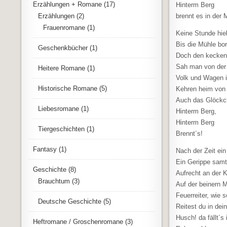
Erzählungen + Romane
(17)
Hinterm Berg
Erzählungen
(2)
brennt es in der 
Frauenromane
(1)
Keine Stunde hiel
Bis die Mühle bo
Geschenkbücher
(1)
Doch den kecken
Sah man von der
Heitere Romane
(1)
Volk und Wagen 
Historische Romane
(5)
Kehren heim von 
Auch das Glöckch
Liebesromane
(1)
Hinterm Berg,
Hinterm Berg
Tiergeschichten
(1)
Brennt´s!
Fantasy
(1)
Nach der Zeit ein
Ein Gerippe samt
Geschichte
(8)
Aufrecht an der K
Brauchtum
(3)
Auf der beinern M
Feuerreiter, wie 
Deutsche Geschichte
(5)
Reitest du in de
Husch! da fällt´s
Heftromane / Groschenromane
(3)