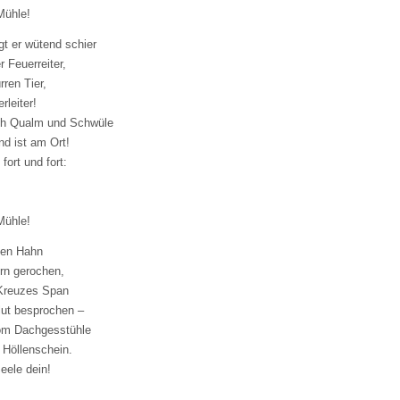
Mühle!
gt er wütend schier
r Feuerreiter,
ren Tier,
rleiter!
rch Qualm und Schwüle
nd ist am Ort!
fort und fort:
Mühle!
oten Hahn
ern gerochen,
 Kreuzes Span
lut besprochen –
vom Dachgesstühle
 Höllenschein.
eele dein!