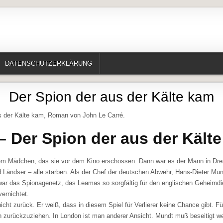
te, Erzählungen, Märchen, Historisches)
DATENSCHUTZERKLÄRUNG
Der Spion der aus der Kälte kam
s der Kälte kam, Roman von John Le Carré.
 – Der Spion der aus der Kält
em Mädchen, das sie vor dem Kino erschossen. Dann war es der Mann in Dr
d Ländser – alle starben. Als der Chef der deutschen Abwehr, Hans-Dieter Mu
war das Spionagenetz, das Leamas so sorgfältig für den englischen Geheimdie
vernichtet.
cht zurück. Er weiß, dass in diesem Spiel für Verlierer keine Chance gibt. Für
ch zurückzuziehen. In London ist man anderer Ansicht. Mundt muß beseitigt w