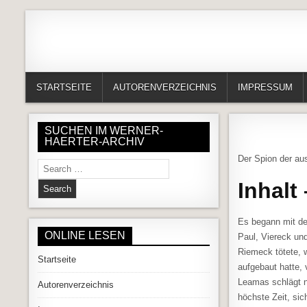
Skip to content
Alles in einem Portal: 1. Buchvorstellungen 2. Online lesen (Gedich
Werner-Härter-Archiv
STARTSEITE
AUTORENVERZEICHNIS
IMPRESSUM
SUCHEN IM WERNER-
HAERTER-ARCHIV
Der Spion der au
Search for:
Inhalt
Es begann mit d
ONLINE LESEN
Paul, Viereck un
Riemeck tötete, 
Startseite
aufgebaut hatte, 
Leamas schlägt ni
Autorenverzeichnis
höchste Zeit, si