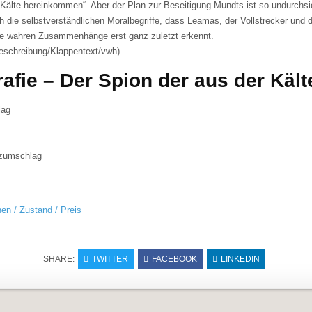
Kälte hereinkommen“. Aber der Plan zur Beseitigung Mundts ist so undurchsic
ch die selbstverständlichen Moralbegriffe, dass Leamas, der Vollstrecker und
ie wahren Zusammenhänge erst ganz zuletzt erkennt.
beschreibung/Klappentext/vwh)
rafie – Der Spion der aus der Käl
lag
zumschlag
nen / Zustand / Preis
SHARE:
TWITTER
FACEBOOK
LINKEDIN