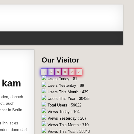
Our Visitor
0
5
9
0
2
2
Users Today : 81
e kam
Users Yesterday : 89
Users This Month : 439
esden, danach
Users This Year : 30435
ndt, auch
Total Users : 59022
nst in Berlin
Views Today : 104
Views Yesterday : 207
 ihn ist es
Views This Month : 710
erden; dann darf
Views This Year : 38843