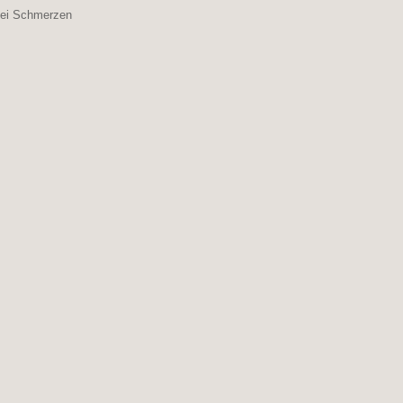
navigation
bei Schmerzen