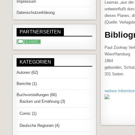
Impressum
Leamas „aus der 
unbeeinflußt dur
Datenschutzerklärung
dieses Planes, d
(Quelle: Verlags
PARTNERSEITEN
Bibliog
Paul Zsolnay Ver
Wien/Hamburg
1964
KATEGORIEN
gebunden, Schut
Autoren
(62)
331 Seiten
Berichte
(1)
weitere Informtio
Buchvorstellungen
(66)
Backen und Ernährung
(3)
Comic
(1)
Deutsche Regionen
(4)