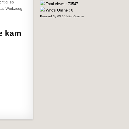
htig, so
Total views : 73547
 das Werkzeug
Who's Online : 0
Powered By
WPS Visitor Counter
te kam