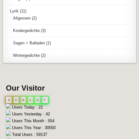
Lyrik
(11)
Allgemein
(2)
Kindergedichte
(3)
Sagen + Balladen
(1)
Wintergedichte
(2)
Our Visitor
0
5
9
1
3
7
Users Today : 22
Users Yesterday : 42
Users This Month : 554
Users This Year : 30550
Total Users : 59137