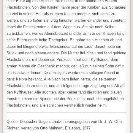
einer Ecke lag eine Spindel mit Flachs, in der andern ein Haufen
Flachsknoten. Von den Knoten nahm jeder der Knaben aus Schäkerei
so viel in seinen Hut, als er eben fassen mochte, sich damit zu
werfen, und so liefen sie luftig hinunter, warfen einander und streuten
dabei die Flachsknoten auf dem Wege aus. Als sie nach Kelbra
zurückkamen, war es Abendbrotzeit und der ärmste der Knaben fand
seine Eltern grade beim Tischgebet. Er. nahm sein Hütchen ab und
dabei fiel klingend etwas Glänzendes auf die Erde, darauf noch ein
Stück und noch sieben andere. Die Mutter lief hinzu und fand goldene
Flachsknoten, mit denen die Prinzessin auf dem Kyffhäuser dem
armen Manne ein Geschenk machte; der ließ nun seinen Sohn dafür
ein Handwerk lernen. Dies Ereigniß wurde noch selbigen Abend in
ganz Kelbra bekannt. Alle Nach’barn liefen herzu, die seltsamen
Flachsknoten zu sehen, und am folgenden Tage zog Jung und Alt auf
den Kyffhäuser. Alle suchten, aber keiner fand die roten und blauen
Fenster, keiner die Spinnstube der Prinzessin, noch die angehäuften
Flachsknoten, und alle schlichen verdrießlich wieder heim.
Quelle: Deutscher Sagenschatz, herausgegeben von Dr. J. W. Otto
Richter, Verlag von Otto Mähnert, Eisleben, 1877