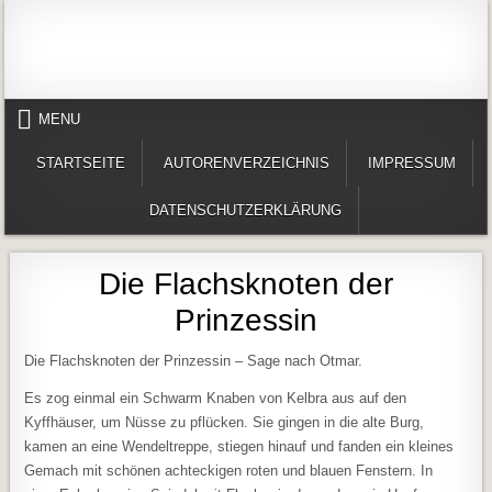
Skip to content
Alles in einem Portal: 1. Buchvorstellungen 2. Online lesen (Gedichte, Er
Werner-Härter-Archiv
MENU
STARTSEITE
AUTORENVERZEICHNIS
IMPRESSUM
DATENSCHUTZERKLÄRUNG
Die Flachsknoten der
Prinzessin
Die Flachsknoten der Prinzessin – Sage nach Otmar.
Es zog einmal ein Schwarm Knaben von Kelbra aus auf den
Kyffhäuser, um Nüsse zu pflücken. Sie gingen in die alte Burg,
kamen an eine Wendeltreppe, stiegen hinauf und fanden ein kleines
Gemach mit schönen achteckigen roten und blauen Fenstern. In