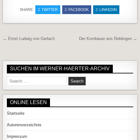
SHARE:
TWITTER
FACEBOOK
LINKEDIN
Beitragsnavigation
← Ernst Ludwig von Gerlach
Der Kornbauer ans Reblingen →
SUCHEN IM WERNER-HAERTER-ARCHIV
Search for:
ONLINE LESEN
Startseite
Autorenverzeichnis
Impressum