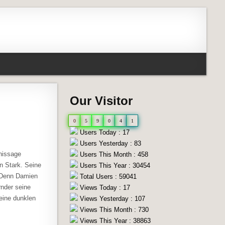
Our Visitor
0
5
9
0
4
1
Users Today : 17
Users Yesterday : 83
rnissage
Users This Month : 458
n Stark. Seine
Users This Year : 30454
. Denn Damien
Total Users : 59041
rnder seine
Views Today : 17
eine dunklen
Views Yesterday : 107
Views This Month : 730
Views This Year : 38863