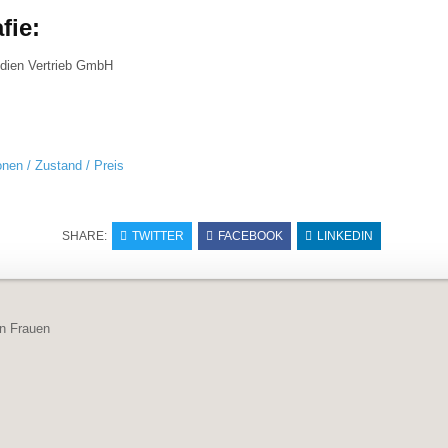
fie:
ien Vertrieb GmbH
onen / Zustand / Preis
SHARE:
TWITTER
FACEBOOK
LINKEDIN
navigation
n Frauen