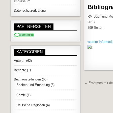
Impressum
Bibliogra
Datenschutzerklärung
RM Buch und Med
2013
PARTNERSEITEN
399 Seiten
weitere Informati
KATEGORIEN
Autoren
(62)
Berichte
(1)
Buchvorstellungen
(66)
Beitrags
← Erbarmen mit de
Backen und Ernährung
(3)
Comic
(1)
Deutsche Regionen
(4)