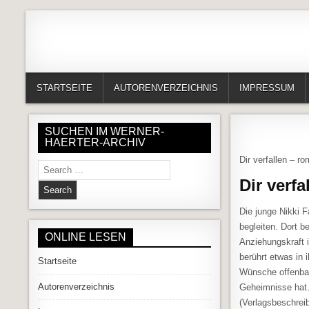
Skip to content
Alles in einem Portal: 1. Buchvorstellungen 2. Online lesen (Gedich
Werner-Härter-Archiv
STARTSEITE
AUTORENVERZEICHNIS
IMPRESSUM
SUCHEN IM WERNER-
HAERTER-ARCHIV
Dir verfallen – 
Search for:
Dir verfa
Die junge Nikki F
begleiten. Dort 
ONLINE LESEN
Anziehungskraft i
berührt etwas in 
Startseite
Wünsche offenbar
Autorenverzeichnis
Geheimnisse ha
(Verlagsbeschrei