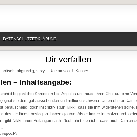
te, Erzählungen, Märchen, Historisches)
DATENSCHUTZERKLÄRUNG
Dir verfallen
romantisch, abgründig, sexy – Roman von J. Kenner.
llen – Inhaltsangabe:
airchild beginnt ihre Karriere in Los Angeles und muss ihren Chef auf eine Ve
begegnet sie dem gut aussehenden und millionenschweren Unternehmer Damie
st berauschend, doch instinktiv spürt Nikki, dass sie ihm widerstehen sollte
ihr, das sie längst besiegt zu haben glaubte. Als er immer intensiver und forde
t, gibt Nikki ihrem Verlangen nach. Noch ahnt sie nicht, dass auch Damien s
t…
bung/vwh)