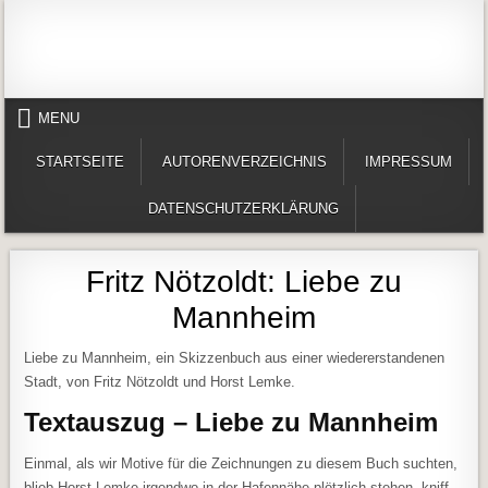
Skip to content
Alles in einem Portal: 1. Buchvorstellungen 2. Online lesen (Gedichte, Er
Werner-Härter-Archiv
MENU
STARTSEITE
AUTORENVERZEICHNIS
IMPRESSUM
DATENSCHUTZERKLÄRUNG
Fritz Nötzoldt: Liebe zu
Mannheim
Liebe zu Mannheim, ein Skizzenbuch aus einer wiedererstandenen
Stadt, von Fritz Nötzoldt und Horst Lemke.
Textauszug – Liebe zu Mannheim
Einmal, als wir Motive für die Zeichnungen zu diesem Buch suchten,
blieb Horst Lemke irgendwo in der Hafennähe plötzlich stehen, kniff