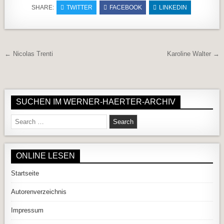
SHARE:
TWITTER
FACEBOOK
LINKEDIN
Beitragsnavigation
← Nicolas Trenti
Karoline Walter →
SUCHEN IM WERNER-HAERTER-ARCHIV
Search for:
ONLINE LESEN
Startseite
Autorenverzeichnis
Impressum