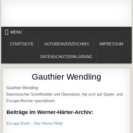
Skip to content
Alles in einem Portal: 1. Buchvorstellungen 2. Online lesen (Gedichte, Er
Werner-Härter-Archiv
MENU
STARTSEITE
AUTORENVERZEICHNIS
IMPRESSUM
DATENSCHUTZERKLÄRUNG
Gauthier Wendling
Gauthier Wendling
französischer Schriftsteller und Übersetzer, hat sich auf Spiele- und
Escape-Bücher spezialisiert.
Beiträge im Werner-Härter-Archiv:
Escape Book – Das Horror Hotel