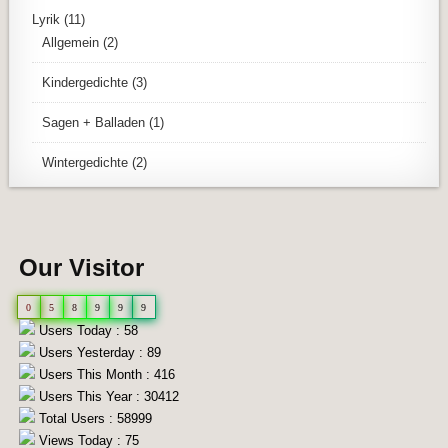
Lyrik
(11)
Allgemein
(2)
Kindergedichte
(3)
Sagen + Balladen
(1)
Wintergedichte
(2)
Our Visitor
0
5
8
9
9
9
Users Today : 58
Users Yesterday : 89
Users This Month : 416
Users This Year : 30412
Total Users : 58999
Views Today : 75