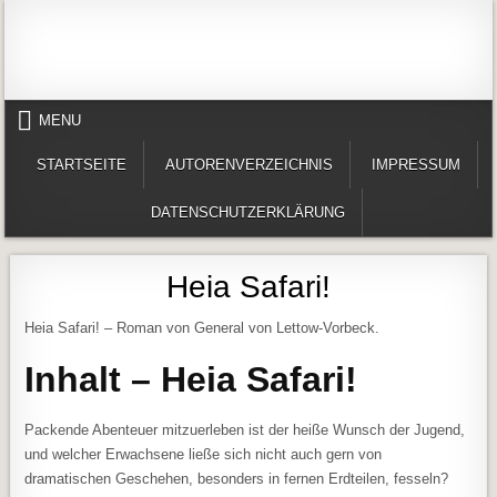
Skip to content
Alles in einem Portal: 1. Buchvorstellungen 2. Online lesen (Gedichte, Er
Werner-Härter-Archiv
MENU
STARTSEITE
AUTORENVERZEICHNIS
IMPRESSUM
DATENSCHUTZERKLÄRUNG
Heia Safari!
Heia Safari! – Roman von General von Lettow-Vorbeck.
Inhalt – Heia Safari!
Packende Abenteuer mitzuerleben ist der heiße Wunsch der Jugend,
und welcher Erwachsene ließe sich nicht auch gern von
dramatischen Geschehen, besonders in fernen Erdteilen, fesseln?