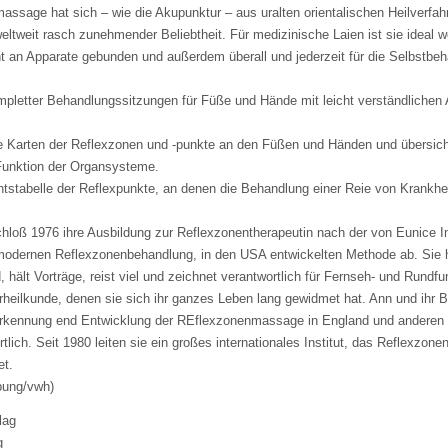
ssage hat sich – wie die Akupunktur – aus uralten orientalischen Heilverfah
weltweit rasch zunehmender Beliebtheit. Für medizinische Laien ist sie ideal we
ht an Apparate gebunden und außerdem überall und jederzeit für die Selbstbe
pletter Behandlungssitzungen für Füße und Hände mit leicht verständlichen 
bige Karten der Reflexzonen und -punkte an den Füßen und Händen und übersich
Funktion der Organsysteme.
chtstabelle der Reflexpunkte, an denen die Behandlung einer Reie von Krankhe
chloß 1976 ihre Ausbildung zur Reflexzonentherapeutin nach der von Eunice 
modernen Reflexzonenbehandlung, in den USA entwickelten Methode ab. Sie h
, hält Vorträge, reist viel und zeichnet verantwortlich für Fernseh- und Rund
heilkunde, denen sie sich ihr ganzes Leben lang gewidmet hat. Ann und ihr B
erkennung end Entwicklung der REflexzonenmassage in England und anderen
tlich. Seit 1980 leiten sie ein großes internationales Institut, das Reflexzone
et.
bung/vwh)
lag
g