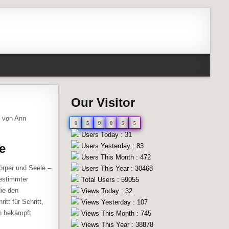
Our Visitor
, von Ann
0
5
9
0
5
5
Users Today : 31
e
Users Yesterday : 83
Users This Month : 472
örper und Seele –
Users This Year : 30468
bestimmter
Total Users : 59055
ie den
Views Today : 32
tt für Schritt,
Views Yesterday : 107
n bekämpft
Views This Month : 745
Views This Year : 38878