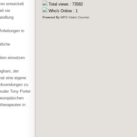
ren entwickelt
Total views : 73582
il sie
Who's Online : 1
handlung
Powered By
WPS Visitor Counter
Anleitungen in
tliche
iten einsetzen
Ingham, der
at eine eigene
funksendungen zu
ruder Tony Porter
 europäischen
ntherapeuten in