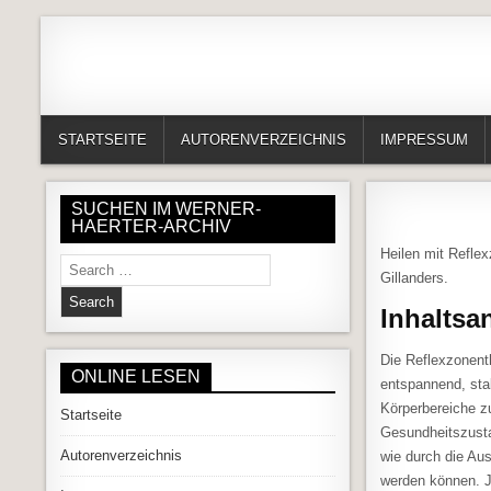
Skip to content
Alles in einem Portal: 1. Buchvorstellungen 2. Online lesen (Gedich
Werner-Härter-Archiv
STARTSEITE
AUTORENVERZEICHNIS
IMPRESSUM
SUCHEN IM WERNER-
HAERTER-ARCHIV
Heilen mit Refle
Search for:
Gillanders.
Inhaltsa
Die Reflexzonent
ONLINE LESEN
entspannend, stab
Körperbereiche z
Startseite
Gesundheitszusta
Autorenverzeichnis
wie durch die Au
werden können. J