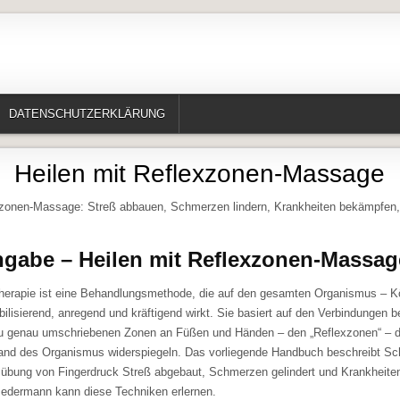
te, Erzählungen, Märchen, Historisches)
DATENSCHUTZERKLÄRUNG
Heilen mit Reflexzonen-Massage
xzonen-Massage: Streß abbauen, Schmerzen lindern, Krankheiten bekämpfen
ngabe – Heilen mit Reflexzonen-Massag
herapie ist eine Behandlungsmethode, die auf den gesamten Organismus – K
ilisierend, anregend und kräftigend wirkt. Sie basiert auf den Verbindungen 
u genau umschriebenen Zonen an Füßen und Händen – den „Reflexzonen“ – d
nd des Organismus widerspiegeln. Das vorliegende Handbuch beschreibt Schri
sübung von Fingerdruck Streß abgebaut, Schmerzen gelindert und Krankheite
edermann kann diese Techniken erlernen.