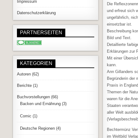
Impressum
Die Reflexzonenma
und erfreut sich 
Datenschutzerklärung
ungefährlich, nic
einsetzbar ist.
Beschreibung kom
PARTNERSEITEN
Bild und Text.
Detaillierte far
Erklärungen zur 
Mit einer Übersi
KATEGORIEN
kann.
Ann Gillanders s
Autoren
(62)
Begründerin der 
Praxis in England
Berichte
(1)
Themen der Natur
Buchvorstellungen
(66)
waren für die An
Backen und Ernährung
(3)
Staaten verantwor
aller Welt ausbild
Comic
(1)
(Verlagsbeschrei
Deutsche Regionen
(4)
Bechtermünz Ver
im Weltbild Verla