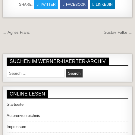
SHARE:
TWITTER
FACEBOOK
LINKEDIN
Beitragsnavigation
← Agnes Franz
Gustav Falke →
SUCHEN IM WERNER-HAERTER-ARCHIV
Search for:
ONLINE LESEN
Startseite
Autorenverzeichnis
Impressum