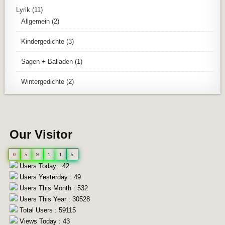
Lyrik
(11)
Allgemein
(2)
Kindergedichte
(3)
Sagen + Balladen
(1)
Wintergedichte
(2)
Our Visitor
0
5
9
1
1
5
Users Today : 42
Users Yesterday : 49
Users This Month : 532
Users This Year : 30528
Total Users : 59115
Views Today : 43