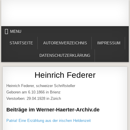
Skip to content
Alles in einem Portal: 1. Buchvorstellungen 2. Online lesen (Gedichte, Er
Werner-Härter-Archiv
MENU
STARTSEITE
AUTORENVERZEICHNIS
IMPRESSUM
DATENSCHUTZERKLÄRUNG
Heinrich Federer
Heinrich Federer, schweizer Schriftsteller
Geboren am 6.10.1866 in Brienz
Verstorben: 29.04.1928 in Zürich
Beiträge im Werner-Haerter-Archiv.de
Patria! Eine Erzählung aus der irischen Heldenzeit