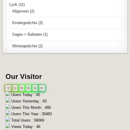
Lyrik
(11)
Allgemein
(2)
Kindergedichte
(3)
Sagen + Balladen
(1)
Wintergedichte
(2)
Our Visitor
0
5
9
0
6
9
Users Today : 45
Users Yesterday : 83
Users This Month : 486
Users This Year : 30482
Total Users : 59069
Views Today : 46