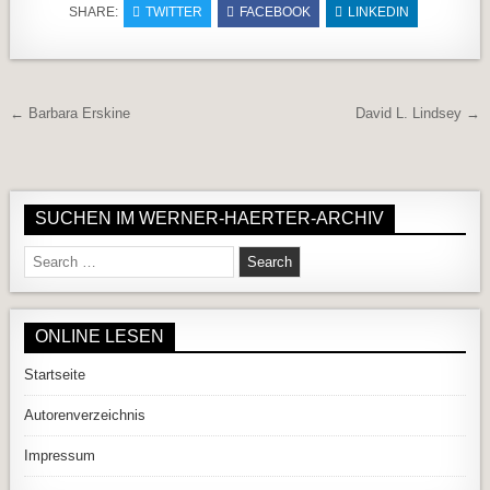
SHARE:
TWITTER
FACEBOOK
LINKEDIN
Beitragsnavigation
← Barbara Erskine
David L. Lindsey →
SUCHEN IM WERNER-HAERTER-ARCHIV
Search for:
ONLINE LESEN
Startseite
Autorenverzeichnis
Impressum