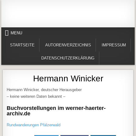
Skip to content
Alles in einem Portal: 1. Buchvorstellungen 2. Online lesen (Gedichte, Er
Werner-Härter-Archiv
MENU
STARTSEITE
AUTORENVERZEICHNIS
IMPRESSUM
DATENSCHUTZERKLÄRUNG
Hermann Winicker
Hermann Winicker, deutscher Herausgeber
– keine weiteren Daten bekannt –
Buchvorstellungen im werner-haerter-
archiv.de
Rundwanderungen Pfälzerwald