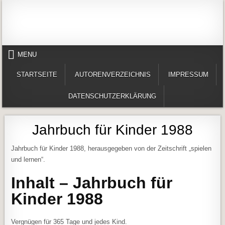
Skip to content
Alles in einem Portal: 1. Buchvorstellungen 2. Online lesen (Gedichte, Er
Werner-Härter-Archiv
MENU
STARTSEITE
AUTORENVERZEICHNIS
IMPRESSUM
DATENSCHUTZERKLÄRUNG
Jahrbuch für Kinder 1988
Jahrbuch für Kinder 1988, herausgegeben von der Zeitschrift „spielen
und lernen“.
Inhalt – Jahrbuch für
Kinder 1988
Vergnügen für 365 Tage und jedes Kind.