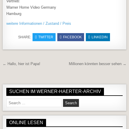
Vertrieb:
Warner Home Video Germany
Hamburg
weitere Informationen / Zustand / Preis
SHARE:
TWITTER
FACEBOOK
LINKEDIN
Beitragsnavigation
← Hallo, hier ist Papa!
Millionen könnten besser sehen →
SUCHEN IM WERNER-HAERTER-ARCHIV
Search for:
ONLINE LESEN