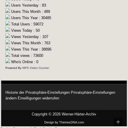
Users Yesterday : 83
Users This Month : 489
Users This Year : 30485
Total Users : 59072
Views Today : 50
Views Yesterday : 107
Views This Month : 763
Views This Year : 38896
Total views : 73600
Who's Online : 0
Powered By
WPS Visitor Counter
Historie der Privatsphäre-Einstellungen
Privatsphäre-Einstellungen
ändern
Einwilligungen widerrufen
Copyright © 2026 Werner-Härter-Archiv
Scro
Design by ThemesDNA.com