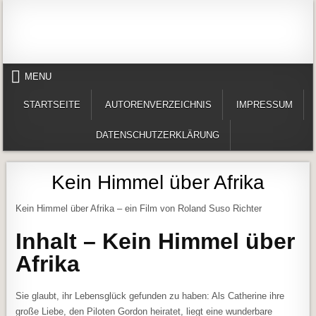
Skip to content
Alles in einem Portal: 1. Buchvorstellungen 2. Online lesen (Gedichte, Er
Werner-Härter-Archiv
MENU
STARTSEITE
AUTORENVERZEICHNIS
IMPRESSUM
DATENSCHUTZERKLÄRUNG
Kein Himmel über Afrika
Kein Himmel über Afrika – ein Film von Roland Suso Richter
Inhalt – Kein Himmel über
Afrika
Sie glaubt, ihr Lebensglück gefunden zu haben: Als Catherine ihre
große Liebe, den Piloten Gordon heiratet, liegt eine wunderbare