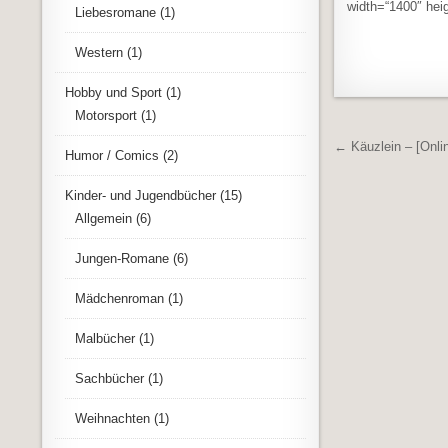
width=“1400″ heig
Liebesromane
(1)
Western
(1)
Hobby und Sport
(1)
Motorsport
(1)
Beitrags
← Käuzlein – [Onlin
Humor / Comics
(2)
Kinder- und Jugendbücher
(15)
Allgemein
(6)
Jungen-Romane
(6)
Mädchenroman
(1)
Malbücher
(1)
Sachbücher
(1)
Weihnachten
(1)