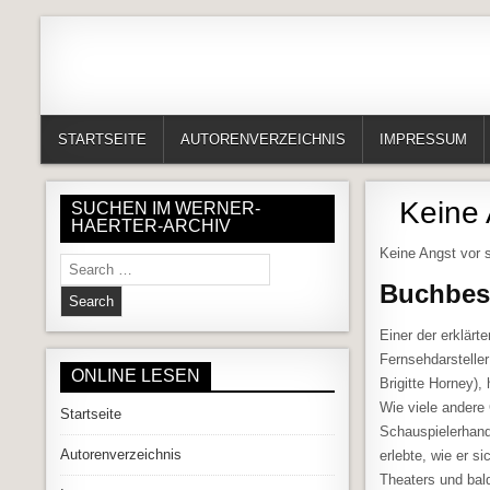
Skip to content
Alles in einem Portal: 1. Buchvorstellungen 2. Online lesen (Gedich
Werner-Härter-Archiv
STARTSEITE
AUTORENVERZEICHNIS
IMPRESSUM
Keine 
SUCHEN IM WERNER-
HAERTER-ARCHIV
Keine Angst vor 
Search for:
Buchbesc
Einer der erklärt
Fernsehdarstelle
ONLINE LESEN
Brigitte Horney),
Wie viele andere
Startseite
Schauspielerhand
Autorenverzeichnis
erlebte, wie er s
Theaters und bal