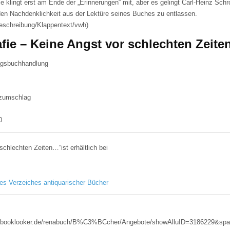
 klingt erst am Ende der „Erinnerungen“ mit, aber es gelingt Carl-Heinz Schr
nden Nachdenklichkeit aus der Lektüre seines Buches zu entlassen.
beschreibung/Klappentext/vwh)
afie – Keine Angst vor schlechten Zeit
lagsbuchhandlung
n
zumschlag
0
schlechten Zeiten…“ist erhältlich bei
es Verzeiches antiquarischer Bücher
w.booklooker.de/renabuch/B%C3%BCcher/Angebote/showAlluID=3186229&spa