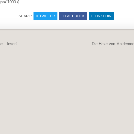
ht=“1000 /]
SHARE:
TWITTER
FACEBOOK
LINKEDIN
navigation
e – lesen]
Die Hexe von Maidenmoo