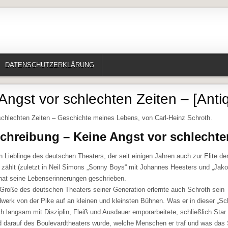
te, Erzählungen, Märchen, Historisches)
DATENSCHUTZERKLÄRUNG
Angst vor schlechten Zeiten – [Antiq
schlechten Zeiten – Geschichte meines Lebens, von Carl-Heinz Schroth.
hreibung – Keine Angst vor schlechte
en Lieblinge des deutschen Theaters, der seit einigen Jahren auch zur Elite de
r zählt (zuletzt in Neil Simons „Sonny Boys“ mit Johannes Heesters und „Jako
 hat seine Lebenserinnerungen geschrieben.
 Große des deutschen Theaters seiner Generation erlernte auch Schroth sein
werk von der Pike auf an kleinen und kleinsten Bühnen. Was er in dieser „Sc
ich langsam mit Disziplin, Fleiß und Ausdauer emporarbeitete, schließlich Star
d darauf des Boulevardtheaters wurde, welche Menschen er traf und was das S