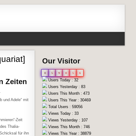
uariat]
Our Visitor
0
5
9
0
5
6
n Zeiten
Users Today : 32
Users Yesterday : 83
r
Users This Month : 473
b und Adele“ mit
Users This Year : 30469
Total Users : 59056
Views Today : 33
hmieren“-Zeit
Views Yesterday : 107
 des Thalia-
Views This Month : 746
chicksal für ihn
Views This Year : 38879