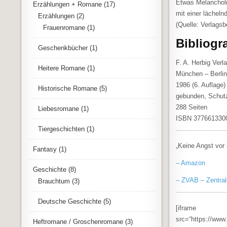
Etwas Melancholie
Erzählungen + Romane
(17)
mit einer lächel
Erzählungen
(2)
(Quelle: Verlags
Frauenromane
(1)
Bibliogr
Geschenkbücher
(1)
F. A. Herbig Ver
Heitere Romane
(1)
München – Berli
1986 (6. Auflage)
Historische Romane
(5)
gebunden, Schut
288 Seiten
Liebesromane
(1)
ISBN 377661330
Tiergeschichten
(1)
„Keine Angst vor 
Fantasy
(1)
– Amazon
Geschichte
(8)
– ZVAB – Zentral
Brauchtum
(3)
Deutsche Geschichte
(5)
[iframe
src=“https://ww
Heftromane / Groschenromane
(3)