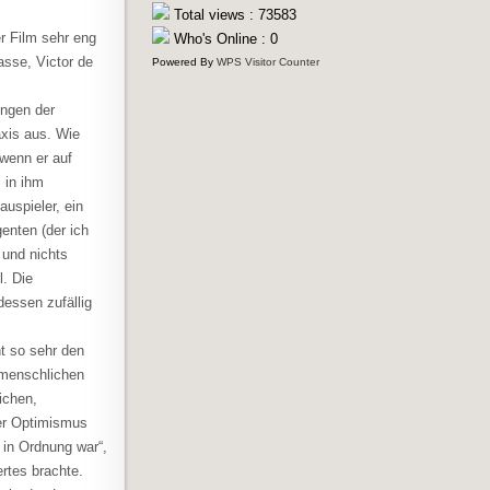
Total views : 73583
r Film sehr eng
Who's Online : 0
sse, Victor de
Powered By
WPS Visitor Counter
ungen der
axis aus. Wie
wenn er auf
 in ihm
uspieler, ein
enten (der ich
 und nichts
l. Die
dessen zufällig
ht so sehr den
r menschlichen
ichen,
der Optimismus
 in Ordnung war“,
rtes brachte.