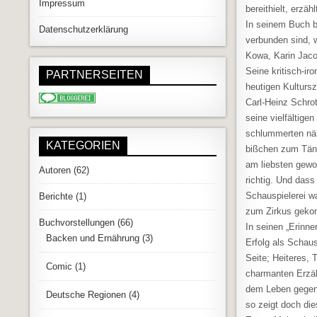
Impressum
bereithielt, erzä
In seinem Buch b
Datenschutzerklärung
verbunden sind, 
Kowa, Karin Jaco
Seine kritisch-i
PARTNERSEITEN
heutigen Kulturs
Carl-Heinz Schro
seine vielfältige
schlummerten näm
KATEGORIEN
bißchen zum Tänz
am liebsten gewor
Autoren
(62)
richtig. Und dass
Schauspielerei wa
Berichte
(1)
zum Zirkus gekom
Buchvorstellungen
(66)
In seinen „Erinne
Backen und Ernährung
(3)
Erfolg als Schaus
Seite; Heiteres,
Comic
(1)
charmanten Erzäh
dem Leben gegenü
Deutsche Regionen
(4)
so zeigt doch die