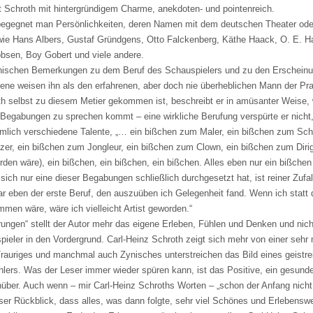
hlt Schroth mit hintergründigem Charme, anekdoten- und pointenreich.
egegnet man Persönlichkeiten, deren Namen mit dem deutschen Theater ode
wie Hans Albers, Gustaf Gründgens, Otto Falckenberg, Käthe Haack, O. E. Ha
bsen, Boy Gobert und viele andere.
ronischen Bemerkungen zu dem Beruf des Schauspielers und zu den Erschein
zene weisen ihn als den erfahrenen, aber doch nie überheblichen Mann der Pr
th selbst zu diesem Metier gekommen ist, beschreibt er in amüsanter Weise, 
n Begabungen zu sprechen kommt – eine wirkliche Berufung verspürte er nicht,
lich verschiedene Talente, „… ein bißchen zum Maler, ein bißchen zum Scha
er, ein bißchen zum Jongleur, ein bißchen zum Clown, ein bißchen zum Dirig
den wäre), ein bißchen, ein bißchen, ein bißchen. Alles eben nur ein bißchen
 sich nur eine dieser Begabungen schließlich durchgesetzt hat, ist reiner Zufal
r eben der erste Beruf, den auszuüben ich Gelegenheit fand. Wenn ich statt 
men wäre, wäre ich vielleicht Artist geworden.“
rungen“ stellt der Autor mehr das eigene Erleben, Fühlen und Denken und nic
pieler in den Vordergrund. Carl-Heinz Schroth zeigt sich mehr von einer seh
 Trauriges und manchmal auch Zynisches unterstreichen das Bild eines geistre
lers. Was der Leser immer wieder spüren kann, ist das Positive, ein gesun
ber. Auch wenn – mir Carl-Heinz Schroths Worten – „schon der Anfang nicht
ser Rückblick, dass alles, was dann folgte, sehr viel Schönes und Erlebenswe