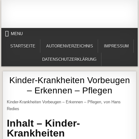
Skip to content
Alles in einem Portal: 1. Buchvorstellungen 2. Online lesen (Gedichte, Er
Werner-Härter-Archiv
MENU
STARTSEITE
AUTORENVERZEICHNIS
IMPRESSUM
DATENSCHUTZERKLÄRUNG
Kinder-Krankheiten Vorbeugen
– Erkennen – Pflegen
Kinder-Krankheiten Vorbeugen – Erkennen – Pflegen, von Hans
Redies
Inhalt – Kinder-
Krankheiten