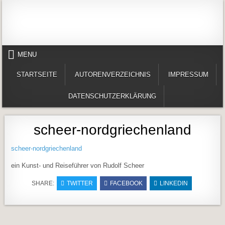
Skip to content
Alles in einem Portal: 1. Buchvorstellungen 2. Online lesen (Gedichte, Er
Werner-Härter-Archiv
MENU
STARTSEITE
AUTORENVERZEICHNIS
IMPRESSUM
DATENSCHUTZERKLÄRUNG
scheer-nordgriechenland
scheer-nordgriechenland
ein Kunst- und Reiseführer von Rudolf Scheer
SHARE:
TWITTER
FACEBOOK
LINKEDIN