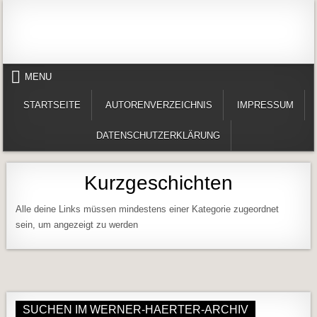
Skip to content
Alles in einem Portal: 1. Buchvorstellungen 2. Online lesen (Gedichte, Er
Werner-Härter-Archiv
MENU
STARTSEITE
AUTORENVERZEICHNIS
IMPRESSUM
DATENSCHUTZERKLÄRUNG
Kurzgeschichten
Alle deine Links müssen mindestens einer Kategorie zugeordnet
sein, um angezeigt zu werden
SUCHEN IM WERNER-HAERTER-ARCHIV