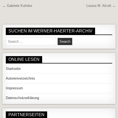
Beitragsnavigation
← Gabriele Kuhnke
Louisa M. Alcott →
SUCHEN IM WERNER-HAERTER-ARCHIV
Search for:
ONLINE LESEN
Startseite
Autorenverzeichnis
Impressum
Datenschutzerklärung
PARTNERSEITEN