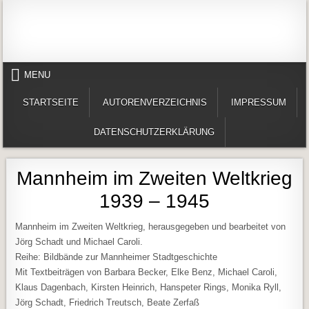
Skip to content
Alles in einem Portal: 1. Buchvorstellungen 2. Online lesen (Gedichte, Er
Werner-Härter-Archiv
MENU
STARTSEITE
AUTORENVERZEICHNIS
IMPRESSUM
DATENSCHUTZERKLÄRUNG
Mannheim im Zweiten Weltkrieg
1939 – 1945
Mannheim im Zweiten Weltkrieg, herausgegeben und bearbeitet von
Jörg Schadt und Michael Caroli.
Reihe: Bildbände zur Mannheimer Stadtgeschichte
Mit Textbeiträgen von Barbara Becker, Elke Benz, Michael Caroli,
Klaus Dagenbach, Kirsten Heinrich, Hanspeter Rings, Monika Ryll,
Jörg Schadt, Friedrich Treutsch, Beate Zerfaß