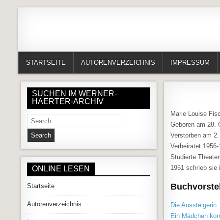
Skip to content
Alles in einem Portal: 1. Buchvorstellungen 2. Online lesen (Gedich
Werner-Härter-Archiv
STARTSEITE
AUTORENVERZEICHNIS
IMPRESSUM
SUCHEN IM WERNER-
HAERTER-ARCHIV
Marie Louise Fisc
Search for:
Geboren am 28. O
Verstorben am 2.
Verheiratet 1956
Studierte Theate
1951 schrieb sie 
ONLINE LESEN
Buchvorstel
Startseite
Autorenverzeichnis
Die Aussteigerin
Ein Mädchen kom