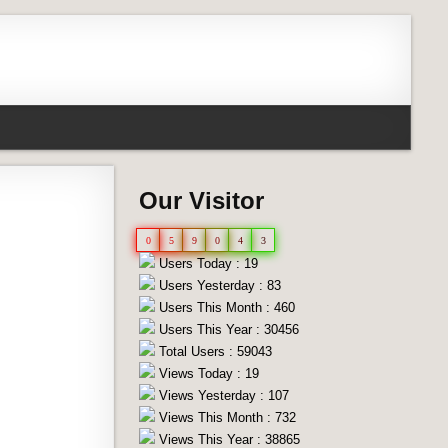
Our Visitor
0
5
9
0
4
3
Users Today : 19
Users Yesterday : 83
Users This Month : 460
Users This Year : 30456
Total Users : 59043
Views Today : 19
Views Yesterday : 107
Views This Month : 732
Views This Year : 38865