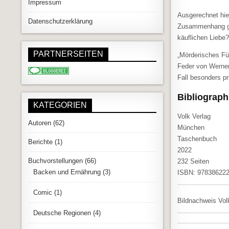
Impressum
Ausgerechnet hier
Datenschutzerklärung
Zusammenhang gib
käuflichen Liebe
PARTNERSEITEN
„Mörderisches Fü
Feder von Werner
Fall besonders p
Bibliograph
KATEGORIEN
Volk Verlag
Autoren
(62)
München
Taschenbuch
Berichte
(1)
2022
Buchvorstellungen
(66)
232 Seiten
Backen und Ernährung
(3)
ISBN: 97838622
Comic
(1)
Bildnachweis Vol
Deutsche Regionen
(4)