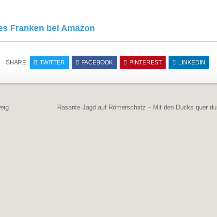
es Franken bei Amazon
SHARE:
TWITTER
FACEBOOK
PINTEREST
LINKEDIN
navigation
eig
Rasante Jagd auf Römerschatz – Mit den Ducks quer du