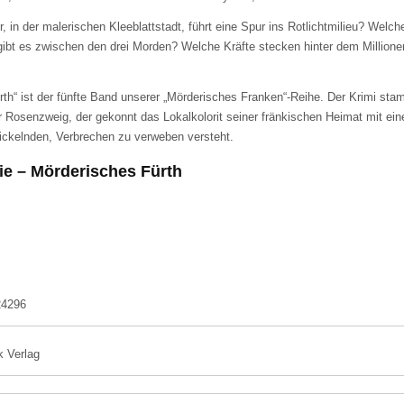
, in der malerischen Kleeblattstadt, führt eine Spur ins Rotlichtmilieu? Welch
t es zwischen den drei Morden? Welche Kräfte stecken hinter dem Millione
?
rth“ ist der fünfte Band unserer „Mörderisches Franken“-Reihe. Der Krimi sta
 Rosenzweig, der gekonnt das Lokalkolorit seiner fränkischen Heimat mit ei
rickelnden, Verbrechen zu verweben versteht.
ie – Mörderisches Fürth
24296
k Verlag