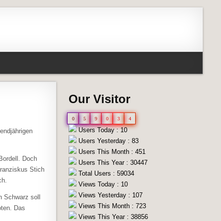
Our Visitor
0
5
9
0
3
4
Users Today : 10
sendjährigen
Users Yesterday : 83
Users This Month : 451
Bordell. Doch
Users This Year : 30447
ranziskus Stich
Total Users : 59034
ch.
Views Today : 10
Views Yesterday : 107
n Schwarz soll
Views This Month : 723
oten. Das
Views This Year : 38856