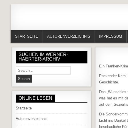
Skip to content
Alles in einem Portal: 1. Buchvorstellungen 2. Online lesen (Gedich
Werner-Härter-Archiv
STARTSEITE
AUTORENVERZEICHNIS
IMPRESSUM
SUCHEN IM WERNER-
HAERTER-ARCHIV
Ein Franken-Kri
Search for:
Packender Krimi v
Geschichte.
Das „Wunschlos G
ONLINE LESEN
was hat es mit d
auf dem Seziertis
Startseite
Die Sonderkommis
Autorenverzeichnis
Licht ins Dunkel
beschauliche Fürt