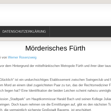
te, Erzählungen, Märchen, Historisches)
DATENSCHUTZERKLÄRUNG
Mörderisches Fürth
mi von
Werner Rosenzweig
or dem Hintergrund der mittelfränkischen Metropole Fürth und ihrer über tau
lücklich“ ist ein undurchsichtiges Etablissement zwischen Swingerclub und 
em Mord an einem übel zugerichteten Paar zu tun, das der Rechtsmediziner F
ch liegen hat? Eine Identifikation der beiden Leichen scheint nahezu unmögli
sion „Stadtpark“ um Hauptkommissar Harald Bach und seinen Kollege Julia
 bringen. Doch kaum nehmen sie die Ermittlungen auf, gibt es den nächsten T
h, die vermeintlich sicherste Großstadt Bayerns, ist erschüttert.