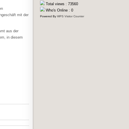
Total views : 73560
en
Who's Online : 0
ngeschäft mit der
Powered By
WPS Visitor Counter
mmt aus der
nem, in diesem