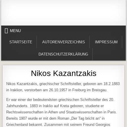
Skip to content
Alles in einem Portal: 1. Buchvorstellungen 2. Online lesen (Gedichte, Er
Werner-Härter-Archiv
MENU
STARTSEITE
AUTORENVERZEICHNIS
IMPRESSUM
DATENSCHUTZERKLÄRUNG
Nikos Kazantzakis
Nikos Kazantzakis, griechischer Schriftsteller, geboren am 18.2.1883
in Iraklion, verstorben am 26.10.1957 in Freiburg im Breisgau.
Er war einer der bedeutendsten griechischen Schriftsteller des 20.
Jahrhunderts. 1883 in Iraklio auf Kreta geboren, studierte er
Rechtswissenschaften in Athen und Staatswissenschaften in Paris.
Bereits 1907 wurde er mit dem Roman „Der Tag bricht an“ in
Griechenland bekannt. Zusammen mit seinem Freund Georgios