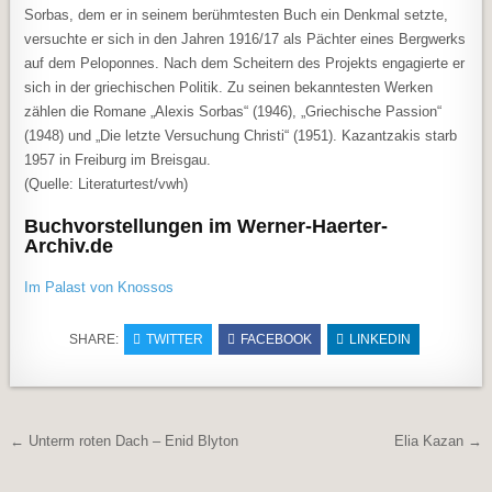
Sorbas, dem er in seinem berühmtesten Buch ein Denkmal setzte,
versuchte er sich in den Jahren 1916/17 als Pächter eines Bergwerks
auf dem Peloponnes. Nach dem Scheitern des Projekts engagierte er
sich in der griechischen Politik. Zu seinen bekanntesten Werken
zählen die Romane „Alexis Sorbas“ (1946), „Griechische Passion“
(1948) und „Die letzte Versuchung Christi“ (1951). Kazantzakis starb
1957 in Freiburg im Breisgau.
(Quelle: Literaturtest/vwh)
Buchvorstellungen im Werner-Haerter-
Archiv.de
Im Palast von Knossos
SHARE:
TWITTER
FACEBOOK
LINKEDIN
Beitragsnavigation
← Unterm roten Dach – Enid Blyton
Elia Kazan →