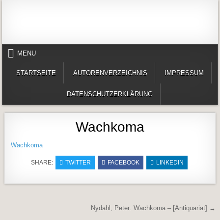
Skip to content
Alles in einem Portal: 1. Buchvorstellungen 2. Online lesen (Gedichte, Er
Werner-Härter-Archiv
MENU
STARTSEITE
AUTORENVERZEICHNIS
IMPRESSUM
DATENSCHUTZERKLÄRUNG
Wachkoma
Wachkoma
SHARE:
TWITTER
FACEBOOK
LINKEDIN
Beitragsnavigation
Nydahl, Peter: Wachkoma – [Antiquariat] →