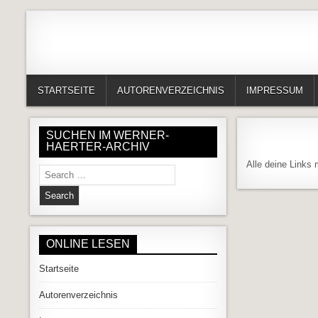
Skip to content
Alles in einem Portal: 1. Buchvorstellungen 2. Online lesen (Gedich
Werner-Härter-Archiv
STARTSEITE
AUTORENVERZEICHNIS
IMPRESSUM
SUCHEN IM WERNER-
HAERTER-ARCHIV
Alle deine Links
Search for:
ONLINE LESEN
Startseite
Autorenverzeichnis