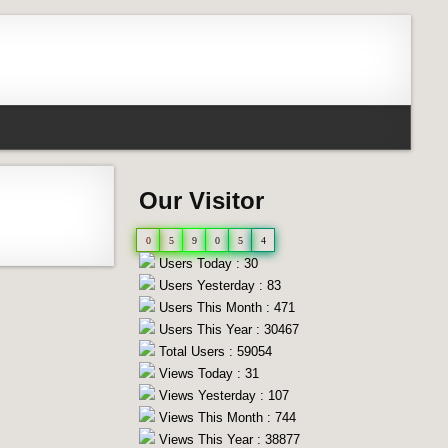
Our Visitor
n
0
5
9
0
5
4
Users Today : 30
Users Yesterday : 83
Users This Month : 471
Users This Year : 30467
Total Users : 59054
Views Today : 31
Views Yesterday : 107
Views This Month : 744
Views This Year : 38877