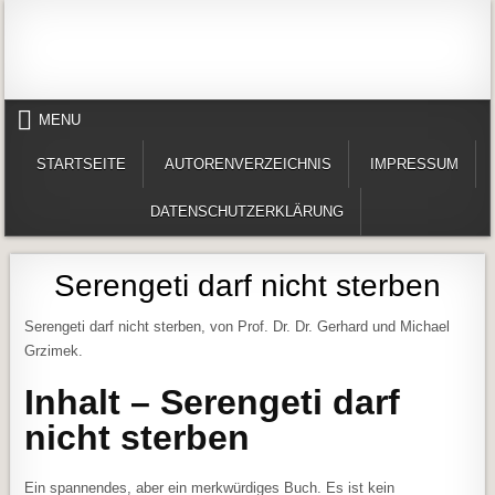
Skip to content
Alles in einem Portal: 1. Buchvorstellungen 2. Online lesen (Gedichte, Er
Werner-Härter-Archiv
MENU
STARTSEITE
AUTORENVERZEICHNIS
IMPRESSUM
DATENSCHUTZERKLÄRUNG
Serengeti darf nicht sterben
Serengeti darf nicht sterben, von Prof. Dr. Dr. Gerhard und Michael
Grzimek.
Inhalt – Serengeti darf
nicht sterben
Ein spannendes, aber ein merkwürdiges Buch. Es ist kein