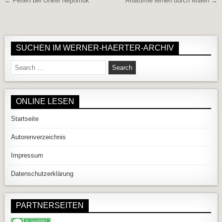
Beitragsnavigation
← Ferien bei Onkel Nepomuk
Anatomie lernen durch Malen →
SUCHEN IM WERNER-HAERTER-ARCHIV
Search for:
ONLINE LESEN
Startseite
Autorenverzeichnis
Impressum
Datenschutzerklärung
PARTNERSEITEN