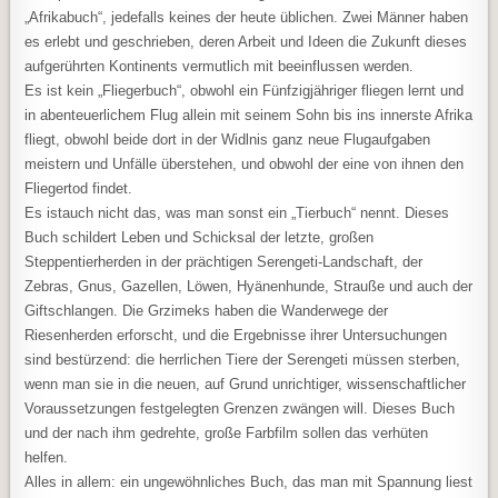
„Afrikabuch“, jedefalls keines der heute üblichen. Zwei Männer haben
es erlebt und geschrieben, deren Arbeit und Ideen die Zukunft dieses
aufgerührten Kontinents vermutlich mit beeinflussen werden.
Es ist kein „Fliegerbuch“, obwohl ein Fünfzigjähriger fliegen lernt und
in abenteuerlichem Flug allein mit seinem Sohn bis ins innerste Afrika
fliegt, obwohl beide dort in der Widlnis ganz neue Flugaufgaben
meistern und Unfälle überstehen, und obwohl der eine von ihnen den
Fliegertod findet.
Es istauch nicht das, was man sonst ein „Tierbuch“ nennt. Dieses
Buch schildert Leben und Schicksal der letzte, großen
Steppentierherden in der prächtigen Serengeti-Landschaft, der
Zebras, Gnus, Gazellen, Löwen, Hyänenhunde, Strauße und auch der
Giftschlangen. Die Grzimeks haben die Wanderwege der
Riesenherden erforscht, und die Ergebnisse ihrer Untersuchungen
sind bestürzend: die herrlichen Tiere der Serengeti müssen sterben,
wenn man sie in die neuen, auf Grund unrichtiger, wissenschaftlicher
Voraussetzungen festgelegten Grenzen zwängen will. Dieses Buch
und der nach ihm gedrehte, große Farbfilm sollen das verhüten
helfen.
Alles in allem: ein ungewöhnliches Buch, das man mit Spannung liest