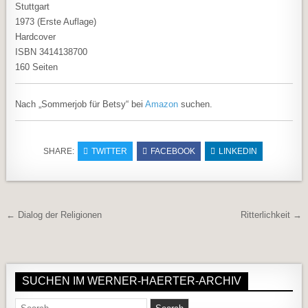
Stuttgart
1973 (Erste Auflage)
Hardcover
ISBN 3414138700
160 Seiten
Nach „Sommerjob für Betsy“ bei
Amazon
suchen.
SHARE:
TWITTER
FACEBOOK
LINKEDIN
Beitragsnavigation
← Dialog der Religionen
Ritterlichkeit →
SUCHEN IM WERNER-HAERTER-ARCHIV
Search for: