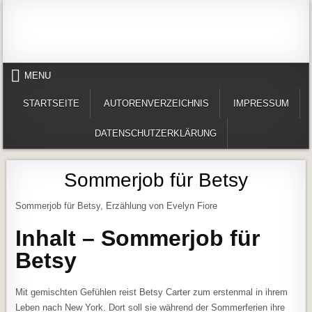
Skip to content
Alles in einem Portal: 1. Buchvorstellungen 2. Online lesen (Gedichte, Er
Werner-Härter-Archiv
MENU
STARTSEITE
AUTORENVERZEICHNIS
IMPRESSUM
DATENSCHUTZERKLÄRUNG
Sommerjob für Betsy
Sommerjob für Betsy, Erzählung von Evelyn Fiore
Inhalt – Sommerjob für
Betsy
Mit gemischten Gefühlen reist Betsy Carter zum erstenmal in ihrem
Leben nach New York. Dort soll sie während der Sommerferien ihre