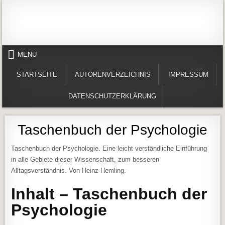
Skip to content
Alles in einem Portal: 1. Buchvorstellungen 2. Online lesen (Gedichte, Er
Werner-Härter-Archiv
MENU
STARTSEITE
AUTORENVERZEICHNIS
IMPRESSUM
DATENSCHUTZERKLÄRUNG
Taschenbuch der Psychologie
Taschenbuch der Psychologie. Eine leicht verständliche Einführung
in alle Gebiete dieser Wissenschaft, zum besseren
Alltagsverständnis. Von Heinz Hemling.
Inhalt – Taschenbuch der
Psychologie