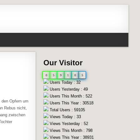
Our Visitor
0
5
9
1
0
5
Users Today : 32
Users Yesterday : 49
Users This Month : 522
i den Opfern um
Users This Year : 30518
hn Rebus nicht,
Total Users : 59105
nhang zwischen
Views Today : 33
Tochter
Views Yesterday : 52
Views This Month : 798
Views This Year : 38931