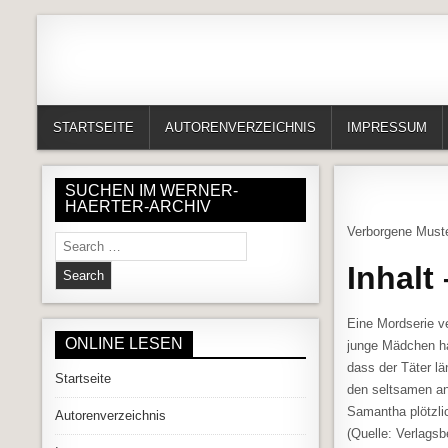
Skip to content
Alles in einem Portal: 1. Buchvorstellungen 2. Online lesen (Gedich
Werner-Härter-Archiv
STARTSEITE
AUTORENVERZEICHNIS
IMPRESSUM
SUCHEN IM WERNER-
HAERTER-ARCHIV
Verborgene Muste
Search for:
Inhalt
Eine Mordserie v
ONLINE LESEN
junge Mädchen ha
dass der Täter l
Startseite
den seltsamen an
Samantha plötzli
Autorenverzeichnis
(Quelle: Verlags