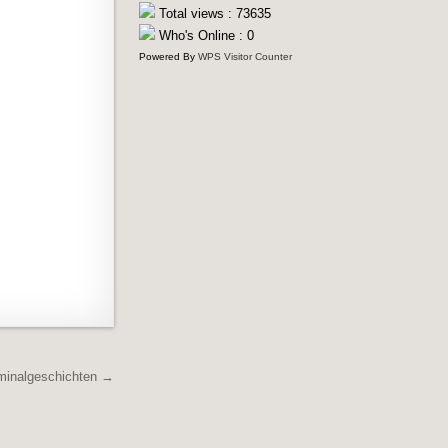
Total views : 73635
Who's Online : 0
Powered By
WPS Visitor Counter
minalgeschichten →