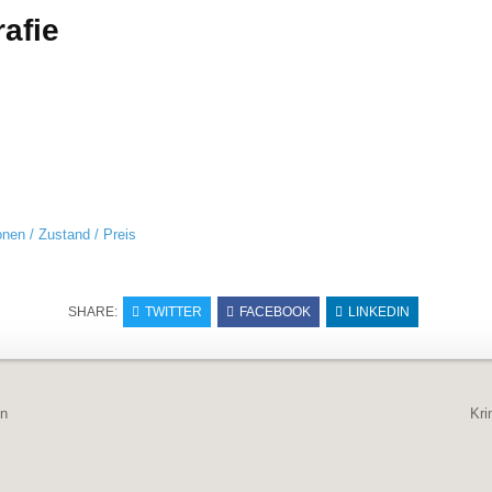
rafie
onen / Zustand / Preis
SHARE:
TWITTER
FACEBOOK
LINKEDIN
navigation
en
Kri