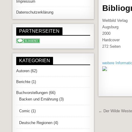
Impressum
Bibliog
Datenschutzerklärung
Weltbild Verlag
Augsburg
PARTNERSEITEN
2000
Hardcover
272 Seiten
KATEGORIEN
weitere Informati
Autoren
(62)
Berichte
(1)
Buchvorstellungen
(66)
Backen und Ernährung
(3)
Beitrags
← Der Wilde West
Comic
(1)
Deutsche Regionen
(4)