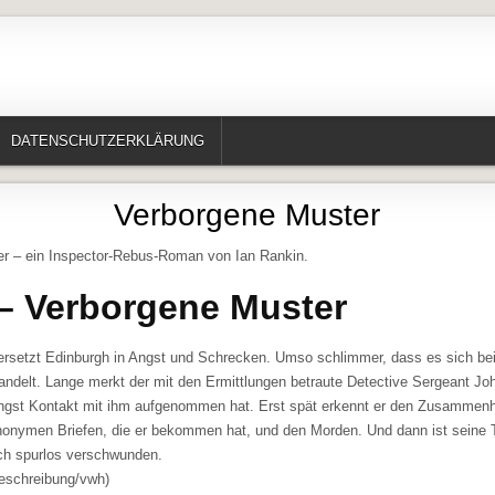
te, Erzählungen, Märchen, Historisches)
DATENSCHUTZERKLÄRUNG
Verborgene Muster
r – ein Inspector-Rebus-Roman von Ian Rankin.
 – Verborgene Muster
ersetzt Edinburgh in Angst und Schrecken. Umso schlimmer, dass es sich be
ndelt. Lange merkt der mit den Ermittlungen betraute Detective Sergeant Jo
ängst Kontakt mit ihm aufgenommen hat. Erst spät erkennt er den Zusamme
onymen Briefen, die er bekommen hat, und den Morden. Und dann ist seine 
ch spurlos verschwunden.
beschreibung/vwh)