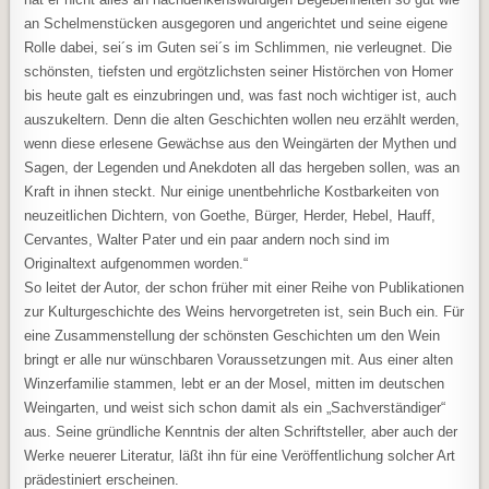
an Schelmenstücken ausgegoren und angerichtet und seine eigene
Rolle dabei, sei´s im Guten sei´s im Schlimmen, nie verleugnet. Die
schönsten, tiefsten und ergötzlichsten seiner Histörchen von Homer
bis heute galt es einzubringen und, was fast noch wichtiger ist, auch
auszukeltern. Denn die alten Geschichten wollen neu erzählt werden,
wenn diese erlesene Gewächse aus den Weingärten der Mythen und
Sagen, der Legenden und Anekdoten all das hergeben sollen, was an
Kraft in ihnen steckt. Nur einige unentbehrliche Kostbarkeiten von
neuzeitlichen Dichtern, von Goethe, Bürger, Herder, Hebel, Hauff,
Cervantes, Walter Pater und ein paar andern noch sind im
Originaltext aufgenommen worden.“
So leitet der Autor, der schon früher mit einer Reihe von Publikationen
zur Kulturgeschichte des Weins hervorgetreten ist, sein Buch ein. Für
eine Zusammenstellung der schönsten Geschichten um den Wein
bringt er alle nur wünschbaren Voraussetzungen mit. Aus einer alten
Winzerfamilie stammen, lebt er an der Mosel, mitten im deutschen
Weingarten, und weist sich schon damit als ein „Sachverständiger“
aus. Seine gründliche Kenntnis der alten Schriftsteller, aber auch der
Werke neuerer Literatur, läßt ihn für eine Veröffentlichung solcher Art
prädestiniert erscheinen.