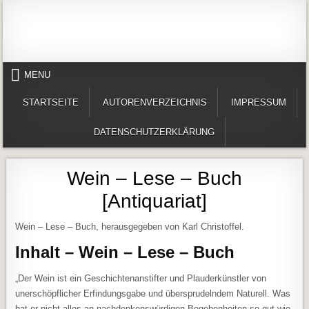
Skip to content
Alles in einem Portal: 1. Buchvorstellungen 2. Online lesen (Gedichte, Er
Werner-Härter-Archiv
MENU
STARTSEITE
AUTORENVERZEICHNIS
IMPRESSUM
DATENSCHUTZERKLÄRUNG
Wein – Lese – Buch
[Antiquariat]
Wein – Lese – Buch, herausgegeben von Karl Christoffel.
Inhalt – Wein – Lese – Buch
„Der Wein ist ein Geschichtenanstifter und Plauderkünstler von
unerschöpflicher Erfindungsgabe und übersprudelndem Naturell. Was
hat er nicht alles an nachdenkenswürdigen Begebenheiten so gut wie