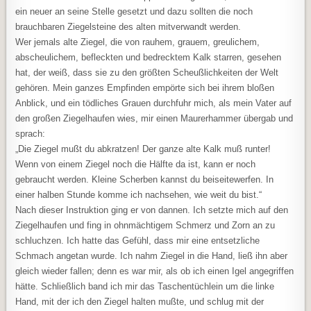
ein neuer an seine Stelle gesetzt und dazu sollten die noch
brauchbaren Ziegelsteine des alten mitverwandt werden.
Wer jemals alte Ziegel, die von rauhem, grauem, greulichem,
abscheulichem, befleckten und bedrecktem Kalk starren, gesehen
hat, der weiß, dass sie zu den größten Scheußlichkeiten der Welt
gehören. Mein ganzes Empfinden empörte sich bei ihrem bloßen
Anblick, und ein tödliches Grauen durchfuhr mich, als mein Vater auf
den großen Ziegelhaufen wies, mir einen Maurerhammer übergab und
sprach:
„Die Ziegel mußt du abkratzen! Der ganze alte Kalk muß runter!
Wenn von einem Ziegel noch die Hälfte da ist, kann er noch
gebraucht werden. Kleine Scherben kannst du beiseitewerfen. In
einer halben Stunde komme ich nachsehen, wie weit du bist.“
Nach dieser Instruktion ging er von dannen. Ich setzte mich auf den
Ziegelhaufen und fing in ohnmächtigem Schmerz und Zorn an zu
schluchzen. Ich hatte das Gefühl, dass mir eine entsetzliche
Schmach angetan wurde. Ich nahm Ziegel in die Hand, ließ ihn aber
gleich wieder fallen; denn es war mir, als ob ich einen Igel angegriffen
hätte. Schließlich band ich mir das Taschentüchlein um die linke
Hand, mit der ich den Ziegel halten mußte, und schlug mit der