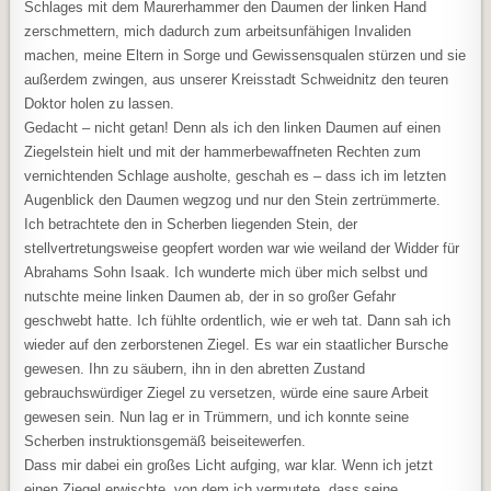
Schlages mit dem Maurerhammer den Daumen der linken Hand
zerschmettern, mich dadurch zum arbeitsunfähigen Invaliden
machen, meine Eltern in Sorge und Gewissensqualen stürzen und sie
außerdem zwingen, aus unserer Kreisstadt Schweidnitz den teuren
Doktor holen zu lassen.
Gedacht – nicht getan! Denn als ich den linken Daumen auf einen
Ziegelstein hielt und mit der hammerbewaffneten Rechten zum
vernichtenden Schlage ausholte, geschah es – dass ich im letzten
Augenblick den Daumen wegzog und nur den Stein zertrümmerte.
Ich betrachtete den in Scherben liegenden Stein, der
stellvertretungsweise geopfert worden war wie weiland der Widder für
Abrahams Sohn Isaak. Ich wunderte mich über mich selbst und
nutschte meine linken Daumen ab, der in so großer Gefahr
geschwebt hatte. Ich fühlte ordentlich, wie er weh tat. Dann sah ich
wieder auf den zerborstenen Ziegel. Es war ein staatlicher Bursche
gewesen. Ihn zu säubern, ihn in den abretten Zustand
gebrauchswürdiger Ziegel zu versetzen, würde eine saure Arbeit
gewesen sein. Nun lag er in Trümmern, und ich konnte seine
Scherben instruktionsgemäß beiseitewerfen.
Dass mir dabei ein großes Licht aufging, war klar. Wenn ich jetzt
einen Ziegel erwischte, von dem ich vermutete, dass seine