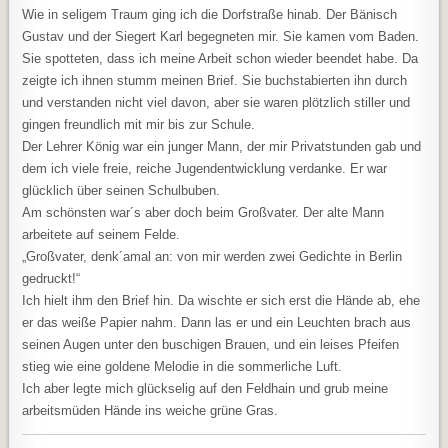
Wie in seligem Traum ging ich die Dorfstraße hinab. Der Bänisch
Gustav und der Siegert Karl begegneten mir. Sie kamen vom Baden.
Sie spotteten, dass ich meine Arbeit schon wieder beendet habe. Da
zeigte ich ihnen stumm meinen Brief. Sie buchstabierten ihn durch
und verstanden nicht viel davon, aber sie waren plötzlich stiller und
gingen freundlich mit mir bis zur Schule.
Der Lehrer König war ein junger Mann, der mir Privatstunden gab und
dem ich viele freie, reiche Jugendentwicklung verdanke. Er war
glücklich über seinen Schulbuben.
Am schönsten war´s aber doch beim Großvater. Der alte Mann
arbeitete auf seinem Felde.
„Großvater, denk´amal an: von mir werden zwei Gedichte in Berlin
gedruckt!“
Ich hielt ihm den Brief hin. Da wischte er sich erst die Hände ab, ehe
er das weiße Papier nahm. Dann las er und ein Leuchten brach aus
seinen Augen unter den buschigen Brauen, und ein leises Pfeifen
stieg wie eine goldene Melodie in die sommerliche Luft.
Ich aber legte mich glückselig auf den Feldhain und grub meine
arbeitsmüden Hände ins weiche grüne Gras.