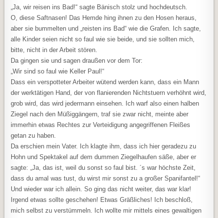
„Ja, wir reisen ins Bad!“ sagte Bänisch stolz und hochdeutsch.
O, diese Saftnasen! Das Hemde hing ihnen zu den Hosen heraus,
aber sie bummelten und „reisten ins Bad“ wie die Grafen. Ich sagte,
alle Kinder seien nicht so faul wie sie beide, und sie sollten mich,
bitte, nicht in der Arbeit stören.
Da gingen sie und sagen draußen vor dem Tor:
„Wir sind so faul wie Keller Paul!“
Dass ein verspotteter Arbeiter wütend werden kann, dass ein Mann
der werktätigen Hand, der von flanierenden Nichtstuern verhöhnt wird,
grob wird, das wird jedermann einsehen. Ich warf also einen halben
Ziegel nach den Müßiggängern, traf sie zwar nicht, meinte aber
immerhin etwas Rechtes zur Verteidigung angegriffenen Fleißes
getan zu haben.
Da erschien mein Vater. Ich klagte ihm, dass ich hier geradezu zu
Hohn und Spektakel auf dem dummen Ziegelhaufen säße, aber er
sagte: „Ja, das ist, weil du sonst so faul bist. ´s war höchste Zeit,
dass du amal was tust, du wirst mir sonst zu a großer Spanifantel!“
Und wieder war ich allein. So ging das nicht weiter, das war klar!
Irgend etwas sollte geschehen! Etwas Gräßliches! Ich beschloß,
mich selbst zu verstümmeln. Ich wollte mir mittels eines gewaltigen