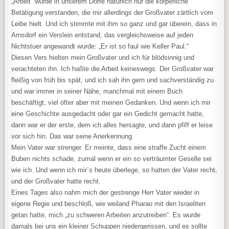
„Arbeit“ wurde in unserem Dorfe natürlich nur die körperliche
Betätigung verstanden, die mir allerdings der Großvater zärtlich vom
Leibe hielt. Und ich stimmte mit ihm so ganz und gar überein, dass in
Arnsdorf ein Verslein entstand, das vergleichsweise auf jeden
Nichtstuer angewandt wurde: „Er ist so faul wie Keller Paul.“
Diesen Vers hielten mein Großvater und ich für blödsinnig und
verachteten ihn. Ich haßte die Arbeit keineswegs. Der Großvater war
fleißig von früh bis spät, und ich sah ihn gern und sachverständig zu
und war immer in seiner Nähe, manchmal mit einem Buch
beschäftigt, viel öfter aber mit meinen Gedanken. Und wenn ich mir
eine Geschichte ausgedacht oder gar ein Gedicht gemacht hatte,
dann war er der erste, dem ich alles hersagte, und dann pfiff er leise
vor sich hin. Das war seine Anerkennung.
Mein Vater war strenger. Er meinte, dass eine straffe Zucht einem
Buben nichts schade, zumal wenn er ein so verträumter Geselle sei
wie ich. Und wenn ich mir´s heute überlege, so hatten der Vater recht,
und der Großvater hatte recht.
Eines Tages also nahm mich der gestrenge Herr Vater wieder in
eigene Regie und beschloß, wie weiland Pharao mit den Israeliten
getan hatte, mich „zu schweren Arbeiten anzutreiben“. Es wurde
damals bei uns ein kleiner Schuppen niedergerissen, und es sollte