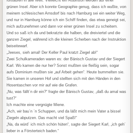
fortlaufen in alle Welt. Vielleicht ein Robinson werden auf einer
grünen Insel. Aber ich konnte Geographie genug, dass ich wußte, von
meinem schlesischen Arnsdorf bis nach Hamburg sei ein weiter Weg,
und nur in Hamburg könne ich ein Schiff finden, das etwa geneigt sei,
mich aufzunehmen und dann vor einer grünen Insel zu scheitern.
Und so saß ich da und bekratzte die halben, die dreiviertel und die
ganzen Ziegel, während ich die kleinen Scherben nach der Instruktion
beiseitewarf.
„Jeeses, sieh amal! Der Keller Paul kratzt Ziegel ab!“
Zwei Schulkameraden waren es: der Bänisch Gustav und der Siegert
Karl. Wo kamen die nur her? Sonst mußten sie fleißig sein, sogar
aufs Dominium mußten sie „auf Arbeit gehen“. Heute bummelten sie.
Sie kamen in unseren Hof und stellten sich mit den Händen in den
Hosentaschen vor mir auf wie die Grafen.
„Nu, was fällt´n dir ein?“ fragte der Bänisch Gustav, „daß du amal was
tust?“
Ich machte eine vergnügte Miene.
„Ach, wir bau´n ´n Schuppen, und da läßt mich mein Vater a bissel
Ziegeln abputzen. Das macht viel Spaß!“
„Na, da würd´ ich mich schön hüten“, sagte der Siegert Karl, „ich geh´
lieber in a Försterteich baden.“