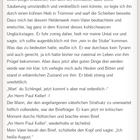
Säuberung umständlich und verdrießlich sein könnte, so legte ich ihn
durch einen kühnen Hieb in Trümmer und warf die Scherben beiseite.
Dass mich bei diesem Heldenwerk mein Vater beobachtete und
erwischte, lag ganz in dem Kismet dieses kohlschwarzen
Unglückstages. Er fuhr zornig daher, hielt mir meine Untat vor und
sagte, ich sollte augenblicklich mit ihm „rein in die Stube“ kommen.
Was das zu bedeuten hatte, wußte ich. Er war durchaus kein Tyrann
und auch gerecht, ja ich hatte bisher nur zweimal im Leben von ihm
Prügel bekommen. Aber dass jetzt aller guten Dinge drei werden
würde war mir klar. Ich verlegte mich aufs Heulen und Bitten und
stand in erbärmlichen Zustand vor ihm. Er blieb streng und
unerbittlich.
„Wart´ du Schlingel, jetzt kommt´s aber mal ordentlich -“
„An Herrn Paul Keller! -!
Der Mann, der den angefangenen väterlichen Strafsatz zu unerwartet
höflich vollendete, war der Briefträger. Er kam jetzt im kritischen
Moment durchs Hoftürchen und brachte einen Brief.
„An Herrn Paul Keller“, wiederholte er lächelnd.
Mein Vater besah den Brief, schüttelte den Kopf und sagte: „Ich
heiße August.“