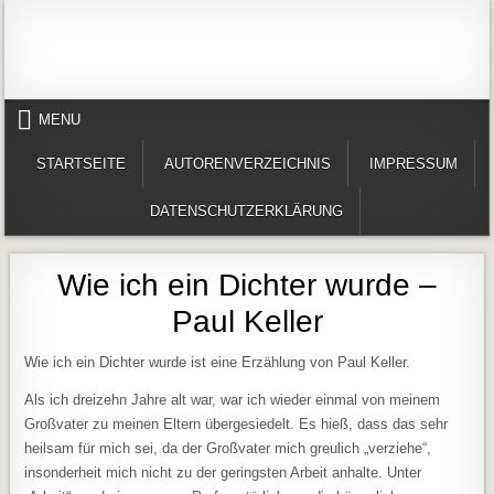
Skip to content
Alles in einem Portal: 1. Buchvorstellungen 2. Online lesen (Gedichte, Er
Werner-Härter-Archiv
MENU
STARTSEITE
AUTORENVERZEICHNIS
IMPRESSUM
DATENSCHUTZERKLÄRUNG
Wie ich ein Dichter wurde –
Paul Keller
Wie ich ein Dichter wurde ist eine Erzählung von Paul Keller.
Als ich dreizehn Jahre alt war, war ich wieder einmal von meinem
Großvater zu meinen Eltern übergesiedelt. Es hieß, dass das sehr
heilsam für mich sei, da der Großvater mich greulich „verziehe“,
insonderheit mich nicht zu der geringsten Arbeit anhalte. Unter