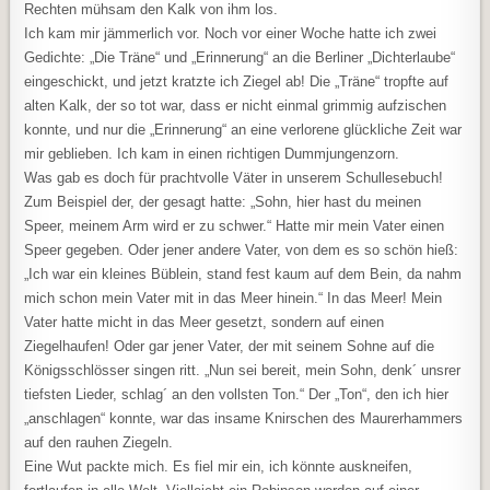
Rechten mühsam den Kalk von ihm los.
Ich kam mir jämmerlich vor. Noch vor einer Woche hatte ich zwei
Gedichte: „Die Träne“ und „Erinnerung“ an die Berliner „Dichterlaube“
eingeschickt, und jetzt kratzte ich Ziegel ab! Die „Träne“ tropfte auf
alten Kalk, der so tot war, dass er nicht einmal grimmig aufzischen
konnte, und nur die „Erinnerung“ an eine verlorene glückliche Zeit war
mir geblieben. Ich kam in einen richtigen Dummjungenzorn.
Was gab es doch für prachtvolle Väter in unserem Schullesebuch!
Zum Beispiel der, der gesagt hatte: „Sohn, hier hast du meinen
Speer, meinem Arm wird er zu schwer.“ Hatte mir mein Vater einen
Speer gegeben. Oder jener andere Vater, von dem es so schön hieß:
„Ich war ein kleines Büblein, stand fest kaum auf dem Bein, da nahm
mich schon mein Vater mit in das Meer hinein.“ In das Meer! Mein
Vater hatte micht in das Meer gesetzt, sondern auf einen
Ziegelhaufen! Oder gar jener Vater, der mit seinem Sohne auf die
Königsschlösser singen ritt. „Nun sei bereit, mein Sohn, denk´ unsrer
tiefsten Lieder, schlag´ an den vollsten Ton.“ Der „Ton“, den ich hier
„anschlagen“ konnte, war das insame Knirschen des Maurerhammers
auf den rauhen Ziegeln.
Eine Wut packte mich. Es fiel mir ein, ich könnte auskneifen,