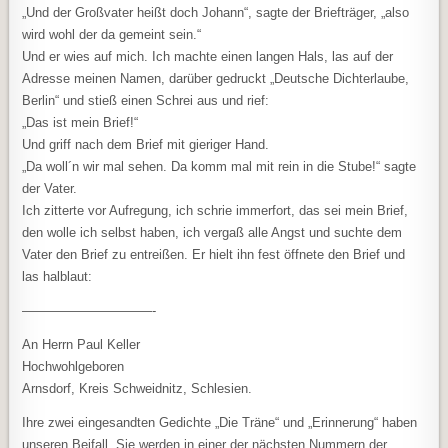
„Und der Großvater heißt doch Johann“, sagte der Briefträger, „also
wird wohl der da gemeint sein.“
Und er wies auf mich. Ich machte einen langen Hals, las auf der
Adresse meinen Namen, darüber gedruckt „Deutsche Dichterlaube,
Berlin“ und stieß einen Schrei aus und rief:
„Das ist mein Brief!“
Und griff nach dem Brief mit gieriger Hand.
„Da woll´n wir mal sehen. Da komm mal mit rein in die Stube!“ sagte
der Vater.
Ich zitterte vor Aufregung, ich schrie immerfort, das sei mein Brief,
den wolle ich selbst haben, ich vergaß alle Angst und suchte dem
Vater den Brief zu entreißen. Er hielt ihn fest öffnete den Brief und
las halblaut:
——————————-
An Herrn Paul Keller
Hochwohlgeboren
Arnsdorf, Kreis Schweidnitz, Schlesien.
Ihre zwei eingesandten Gedichte „Die Träne“ und „Erinnerung“ haben
unseren Beifall. Sie werden in einer der nächsten Nummern der