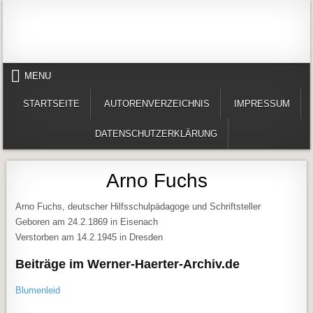
Skip to content
Alles in einem Portal: 1. Buchvorstellungen 2. Online lesen (Gedichte, Er
Werner-Härter-Archiv
MENU
STARTSEITE
AUTORENVERZEICHNIS
IMPRESSUM
DATENSCHUTZERKLÄRUNG
Arno Fuchs
Arno Fuchs, deutscher Hilfsschulpädagoge und Schriftsteller
Geboren am 24.2.1869 in Eisenach
Verstorben am 14.2.1945 in Dresden
Beiträge im Werner-Haerter-Archiv.de
Blumenleid