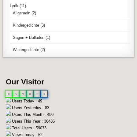
Lyrik
(11)
Allgemein
(2)
Kindergedichte
(3)
Sagen + Balladen
(1)
Wintergedichte
(2)
Our Visitor
0
5
9
0
7
3
Users Today : 49
Users Yesterday : 83
Users This Month : 490
Users This Year : 30486
Total Users : 59073
Views Today : 52