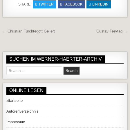
SHARE:
TWITTER
FACEBOOK
LINKEDIN
Beitragsnavigation
← Christian Fürchtegott Gellert
Gustav Freytag →
SUCHEN IM WERNER-HAERTER-ARCHIV
Search for:
ONLINE LESEN
Startseite
Autorenverzeichnis
Impressum