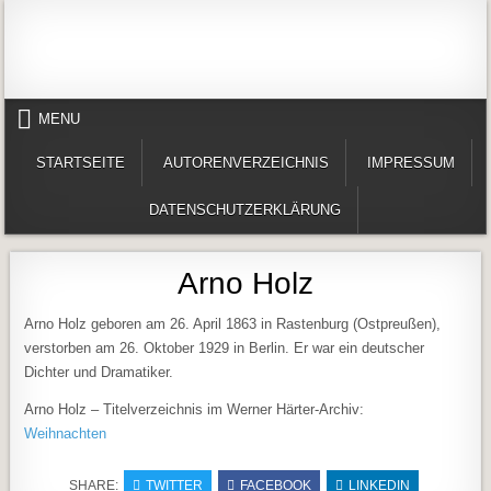
Skip to content
Alles in einem Portal: 1. Buchvorstellungen 2. Online lesen (Gedichte, Er
Werner-Härter-Archiv
MENU
STARTSEITE
AUTORENVERZEICHNIS
IMPRESSUM
DATENSCHUTZERKLÄRUNG
Arno Holz
Arno Holz geboren am 26. April 1863 in Rastenburg (Ostpreußen),
verstorben am 26. Oktober 1929 in Berlin. Er war ein deutscher
Dichter und Dramatiker.
Arno Holz – Titelverzeichnis im Werner Härter-Archiv:
Weihnachten
SHARE:
TWITTER
FACEBOOK
LINKEDIN