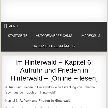
Skip to content
Alles in einem Portal: 1. Buchvorstellungen 2. Online lesen (Gedichte, Er
Werner-Härter-Archiv
MENU
STARTSEITE
AUTORENVERZEICHNIS
IMPRESSUM
DATENSCHUTZERKLÄRUNG
Im Hinterwald – Kapitel 6:
Aufruhr und Frieden in
Hinterwald – [Online – lesen]
Aufruhr und Frieden in Hinterwald – eine Erzählung von Johanna
Spyri aus dem Buch „Im Hinterwald“
Kapitel 6:
Aufruhr und Frieden in Hinterwald