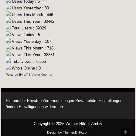
Users Today : 5
Users Yesterday : 83
Users This Month : 446
Users This Year : 30442
Total Users : 59029
Views Today : 5
Views Yesterday : 107
Views This Month : 718
Views This Year : 38851
Total views : 73555
Who's Online : 0
Powered By
WPS Visitor Counter
Historie der Privatsphäre-Einstellungen
Privatsphäre-Einstellungen
ändern
Einwilligungen widerrufen
Copyright © 2026 Werner-Härter-Archiv
Scro
Design by ThemesDNA.com