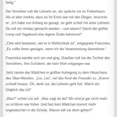
fertig.“
Der Vorsteher sah die Lehrerin an, als spräche sie im Fiebertraum.
Als er aber merkte, dass es ihr Ernst war mit den Dingen, brummte
er: „Ich habe von Anfang an gesagt, es geht schief mit einer Lehrerin.
Da soll ein Umbau gemacht werden – und warum? Damit der größte
Lump und Vagabund eine eigene Stube bekommt!“
„Chel wird beweisen, wer er in Wirklichkeit ist“, entgegnete Franziska.
„Es sollte ihnen genügen, wenn ich die Verantwortung übernehme.“
Franziska wandte sich um und ging. Draußen traf sie die Tochter des
Vorstehers, ihre Schülerin, der kein Wort entgangen war.
Jetzt rannte das Mädchen in größter Aufregung zu dem Häuschens
des Ober-Metzlers. „Lisi, Lisi“, rief das Kind der Freundin zu. „Komm
schnell heraus. Oh, denk nur, die Lehrerin geht fort. Welch ein
Unglück das ist!“
„Was?“ schrie Lisi auf. „Was sagt du da? Wir sind ja gar nicht mehr
so schlimm wie früher. Und fast kein Mädchen kommt mehr
ungewaschen in die Schule. Warum will sie denn gehen?“