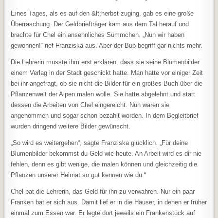
Eines Tages, als es auf den &lt;herbst zuging, gab es eine große
Überraschung. Der Geldbriefträger kam aus dem Tal herauf und
brachte für Chel ein ansehnliches Sümmchen. „Nun wir haben
gewonnen!“ rief Franziska aus. Aber der Bub begriff gar nichts mehr.
Die Lehrerin musste ihm erst erklären, dass sie seine Blumenbilder
einem Verlag in der Stadt geschickt hatte. Man hatte vor einiger Zeit
bei ihr angefragt, ob sie nicht die Bilder für ein großes Buch über die
Pflanzenwelt der Alpen malen wolle. Sie hatte abgelehnt und statt
dessen die Arbeiten von Chel eingereicht. Nun waren sie
angenommen und sogar schon bezahlt worden. In dem Begleitbrief
wurden dringend weitere Bilder gewünscht.
„So wird es weitergehen“, sagte Franziska glücklich. „Für deine
Blumenbilder bekommst du Geld wie heute. An Arbeit wird es dir nie
fehlen, denn es gibt wenige, die malen können und gleichzeitig die
Pflanzen unserer Heimat so gut kennen wie du.“
Chel bat die Lehrerin, das Geld für ihn zu verwahren. Nur ein paar
Franken bat er sich aus. Damit lief er in die Häuser, in denen er früher
einmal zum Essen war. Er legte dort jeweils ein Frankenstück auf