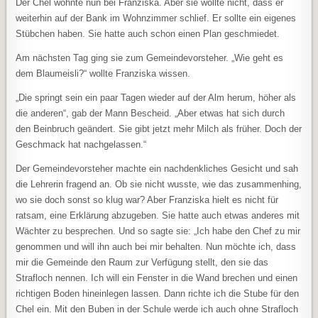
Der Chel wohnte nun bei Franziska. Aber sie wollte nicht, dass er
weiterhin auf der Bank im Wohnzimmer schlief. Er sollte ein eigenes
Stübchen haben. Sie hatte auch schon einen Plan geschmiedet.
Am nächsten Tag ging sie zum Gemeindevorsteher. „Wie geht es
dem Blaumeisli?“ wollte Franziska wissen.
„Die springt sein ein paar Tagen wieder auf der Alm herum, höher als
die anderen“, gab der Mann Bescheid. „Aber etwas hat sich durch
den Beinbruch geändert. Sie gibt jetzt mehr Milch als früher. Doch der
Geschmack hat nachgelassen.“
Der Gemeindevorsteher machte ein nachdenkliches Gesicht und sah
die Lehrerin fragend an. Ob sie nicht wusste, wie das zusammenhing,
wo sie doch sonst so klug war? Aber Franziska hielt es nicht für
ratsam, eine Erklärung abzugeben. Sie hatte auch etwas anderes mit
Wächter zu besprechen. Und so sagte sie: „Ich habe den Chef zu mir
genommen und will ihn auch bei mir behalten. Nun möchte ich, dass
mir die Gemeinde den Raum zur Verfügung stellt, den sie das
Strafloch nennen. Ich will ein Fenster in die Wand brechen und einen
richtigen Boden hineinlegen lassen. Dann richte ich die Stube für den
Chel ein. Mit den Buben in der Schule werde ich auch ohne Strafloch