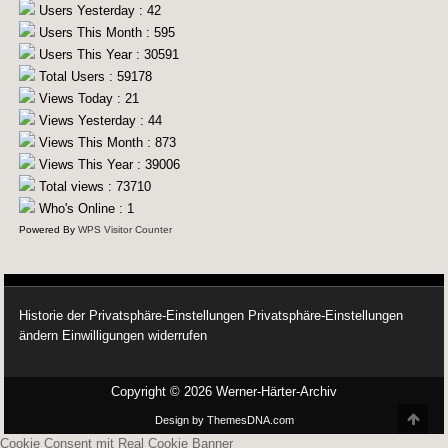
Users Yesterday : 42
Users This Month : 595
Users This Year : 30591
Total Users : 59178
Views Today : 21
Views Yesterday : 44
Views This Month : 873
Views This Year : 39006
Total views : 73710
Who's Online : 1
Powered By
WPS Visitor Counter
Historie der Privatsphäre-Einstellungen
Privatsphäre-Einstellungen
ändern
Einwilligungen widerrufen
Copyright © 2026 Werner-Härter-Archiv
Scro
Design by ThemesDNA.com
Cookie Consent mit Real Cookie Banner