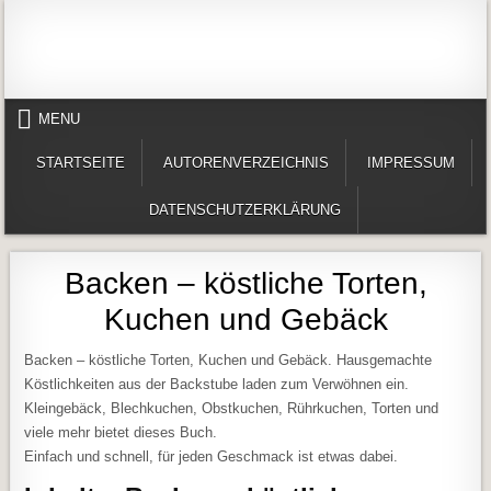
Skip to content
Alles in einem Portal: 1. Buchvorstellungen 2. Online lesen (Gedichte, Er
Werner-Härter-Archiv
MENU
STARTSEITE
AUTORENVERZEICHNIS
IMPRESSUM
DATENSCHUTZERKLÄRUNG
Backen – köstliche Torten,
Kuchen und Gebäck
Backen – köstliche Torten, Kuchen und Gebäck. Hausgemachte
Köstlichkeiten aus der Backstube laden zum Verwöhnen ein.
Kleingebäck, Blechkuchen, Obstkuchen, Rührkuchen, Torten und
viele mehr bietet dieses Buch.
Einfach und schnell, für jeden Geschmack ist etwas dabei.