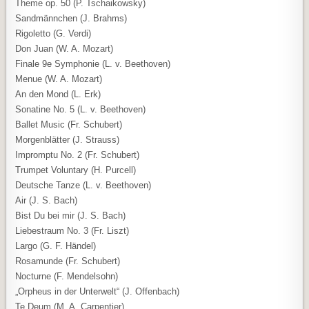
Theme op. 50 (P. Tschaikowsky)
Sandmännchen (J. Brahms)
Rigoletto (G. Verdi)
Don Juan (W. A. Mozart)
Finale 9e Symphonie (L. v. Beethoven)
Menue (W. A. Mozart)
An den Mond (L. Erk)
Sonatine No. 5 (L. v. Beethoven)
Ballet Music (Fr. Schubert)
Morgenblätter (J. Strauss)
Impromptu No. 2 (Fr. Schubert)
Trumpet Voluntary (H. Purcell)
Deutsche Tanze (L. v. Beethoven)
Air (J. S. Bach)
Bist Du bei mir (J. S. Bach)
Liebestraum No. 3 (Fr. Liszt)
Largo (G. F. Händel)
Rosamunde (Fr. Schubert)
Nocturne (F. Mendelsohn)
„Orpheus in der Unterwelt“ (J. Offenbach)
Te Deum (M. A. Carpentier)