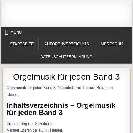
Skip to content
Alles in einem Portal: 1. Buchvorstellungen 2. Online lesen (Gedichte, Er
Werner-Härter-Archiv
MENU
STARTSEITE
AUTORENVERZEICHNIS
IMPRESSUM
DATENSCHUTZERKLÄRUNG
Orgelmusik für jeden Band 3
Orgelmusik für jeden Band 3, Notenheft mit Thema: Bekannte
Klassik
Inhaltsverzeichnis – Orgelmusik
für jeden Band 3
Cradie song (Fr. Schubert)
Menuet „Berenice“ (G. F. Händel)