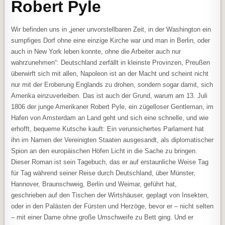
Robert Pyle
Wir befinden uns in „jener unvorstellbaren Zeit, in der Washington ein
sumpfiges Dorf ohne eine einzige Kirche war und man in Berlin, oder
auch in New York leben konnte, ohne die Arbeiter auch nur
wahrzunehmen“: Deutschland zerfällt in kleinste Provinzen, Preußen
überwirft sich mit allen, Napoleon ist an der Macht und scheint nicht
nur mit der Eroberung Englands zu drohen, sondern sogar damit, sich
Amerika einzuverleiben. Das ist auch der Grund, warum am 13. Juli
1806 der junge Amerikaner Robert Pyle, ein zügelloser Gentleman, im
Hafen von Amsterdam an Land geht und sich eine schnelle, und wie
erhofft, bequeme Kutsche kauft: Ein verunsichertes Parlament hat
ihn im Namen der Vereinigten Staaten ausgesandt, als diplomatischer
Spion an den europäischen Höfen Licht in die Sache zu bringen.
Dieser Roman ist sein Tagebuch, das er auf erstaunliche Weise Tag
für Tag während seiner Reise durch Deutschland, über Münster,
Hannover, Braunschweig, Berlin und Weimar, geführt hat,
geschrieben auf den Tischen der Wirtshäuser, geplagt von Insekten,
oder in den Palästen der Fürsten und Herzöge, bevor er – nicht selten
– mit einer Dame ohne große Umschweife zu Bett ging. Und er