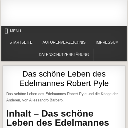
Skip to content
Alles in einem Portal: 1. Buchvorstellungen 2. Online lesen (Gedichte, Er
Werner-Härter-Archiv
MENU
STARTSEITE
AUTORENVERZEICHNIS
IMPRESSUM
DATENSCHUTZERKLÄRUNG
Das schöne Leben des
Edelmannes Robert Pyle
Das schöne Leben des Edelmannes Robert Pyle und die Kriege der
Anderen, von Allessandro Barbero.
Inhalt – Das schöne
Leben des Edelmannes