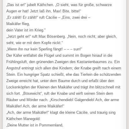
„Das ist er!“ jubelt Käthchen. „O sieht, was für große, schwarze
Augen er hat! Jetzt laß ihn, Max! Bite, bitte!“
„Er zählt! Er zählt!“ ruft Cäcilie – „Eins, zwei drei –
Maikäfer flieg,
dein Vater ist im Krieg.“
„Jetzt geht er!“ ruft Max Bösenberg. „Nein, noch nicht, aber gleich,
seht, wie er mit dem Kopfe nickt.“
„Wenn ihn nur kein Sperling fängt! – – – surr!“
Der Käfer entfaltet die Flügel und summt im Bogen hinauf in die
Frühlingsluft, den grünenden Zweigen des Kastanienbaumes zu. Ein
Angstruf entringt sich allen drei Kindern; der Knabe greift nach einem
Stein. Ein hungriger Spatz schießt, ehe das Tierlein die schützenden
Zweige erreicht hat, unter dem Baume durch und erfaßt über den
Lockenköpfen der Kleinen den Maikäfer und trägt ihn blitzschnell mit
sich fort. „Bösewicht“, ruft der Knabe und wirft seinen Stein dem
Räuber und Mörder nach. „Kirschendieb! Galgendieb! Ach, der arme
Maikäfer! Ach, der arme Maikäfer!“
„Ach, der arme Maikäfer!“ klagt die kleine Cäcilie, und traurig sing
Käthchen Manegold:
„Deine Mutter ist in Pommernland,