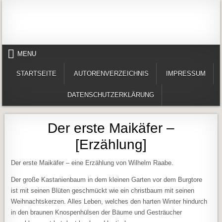
Skip to content
Alles in einem Portal: 1. Buchvorstellungen 2. Online lesen (Gedichte, Er
Werner-Härter-Archiv
MENU
STARTSEITE
AUTORENVERZEICHNIS
IMPRESSUM
DATENSCHUTZERKLÄRUNG
Der erste Maikäfer –
[Erzählung]
Der erste Maikäfer – eine Erzählung von Wilhelm Raabe.
Der große Kastanienbaum in dem kleinen Garten vor dem Burgtore
ist mit seinen Blüten geschmückt wie ein christbaum mit seinen
Weihnachtskerzen. Alles Leben, welches den harten Winter hindurch
in den braunen Knospenhülsen der Bäume und Gesträucher