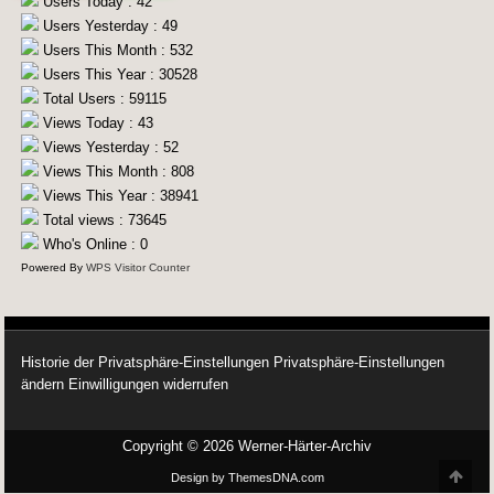
Users Today : 42
Users Yesterday : 49
Users This Month : 532
Users This Year : 30528
Total Users : 59115
Views Today : 43
Views Yesterday : 52
Views This Month : 808
Views This Year : 38941
Total views : 73645
Who's Online : 0
Powered By
WPS Visitor Counter
Historie der Privatsphäre-Einstellungen
Privatsphäre-Einstellungen
ändern
Einwilligungen widerrufen
Copyright © 2026 Werner-Härter-Archiv
Scro
Design by ThemesDNA.com