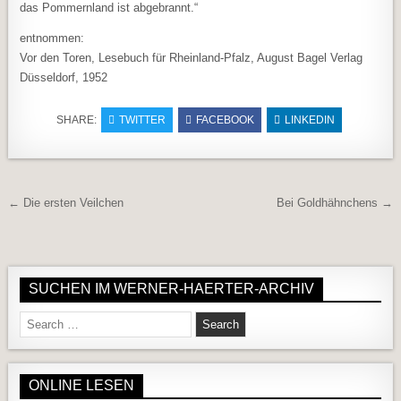
das Pommernland ist abgebrannt.“
entnommen:
Vor den Toren, Lesebuch für Rheinland-Pfalz, August Bagel Verlag
Düsseldorf, 1952
SHARE:
TWITTER
FACEBOOK
LINKEDIN
Beitragsnavigation
← Die ersten Veilchen
Bei Goldhähnchens →
SUCHEN IM WERNER-HAERTER-ARCHIV
Search for:
ONLINE LESEN