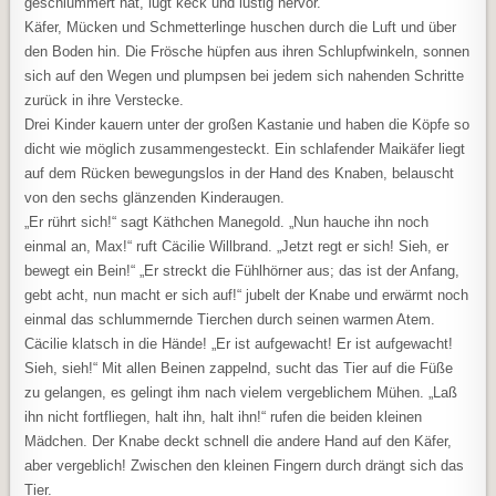
geschlummert hat, lugt keck und lustig hervor.
Käfer, Mücken und Schmetterlinge huschen durch die Luft und über
den Boden hin. Die Frösche hüpfen aus ihren Schlupfwinkeln, sonnen
sich auf den Wegen und plumpsen bei jedem sich nahenden Schritte
zurück in ihre Verstecke.
Drei Kinder kauern unter der großen Kastanie und haben die Köpfe so
dicht wie möglich zusammengesteckt. Ein schlafender Maikäfer liegt
auf dem Rücken bewegungslos in der Hand des Knaben, belauscht
von den sechs glänzenden Kinderaugen.
„Er rührt sich!“ sagt Käthchen Manegold. „Nun hauche ihn noch
einmal an, Max!“ ruft Cäcilie Willbrand. „Jetzt regt er sich! Sieh, er
bewegt ein Bein!“ „Er streckt die Fühlhörner aus; das ist der Anfang,
gebt acht, nun macht er sich auf!“ jubelt der Knabe und erwärmt noch
einmal das schlummernde Tierchen durch seinen warmen Atem.
Cäcilie klatsch in die Hände! „Er ist aufgewacht! Er ist aufgewacht!
Sieh, sieh!“ Mit allen Beinen zappelnd, sucht das Tier auf die Füße
zu gelangen, es gelingt ihm nach vielem vergeblichem Mühen. „Laß
ihn nicht fortfliegen, halt ihn, halt ihn!“ rufen die beiden kleinen
Mädchen. Der Knabe deckt schnell die andere Hand auf den Käfer,
aber vergeblich! Zwischen den kleinen Fingern durch drängt sich das
Tier.