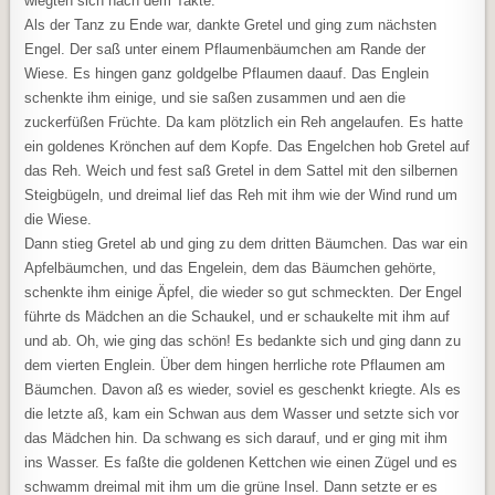
wiegten sich nach dem Takte.
Als der Tanz zu Ende war, dankte Gretel und ging zum nächsten
Engel. Der saß unter einem Pflaumenbäumchen am Rande der
Wiese. Es hingen ganz goldgelbe Pflaumen daauf. Das Englein
schenkte ihm einige, und sie saßen zusammen und aen die
zuckerfüßen Früchte. Da kam plötzlich ein Reh angelaufen. Es hatte
ein goldenes Krönchen auf dem Kopfe. Das Engelchen hob Gretel auf
das Reh. Weich und fest saß Gretel in dem Sattel mit den silbernen
Steigbügeln, und dreimal lief das Reh mit ihm wie der Wind rund um
die Wiese.
Dann stieg Gretel ab und ging zu dem dritten Bäumchen. Das war ein
Apfelbäumchen, und das Engelein, dem das Bäumchen gehörte,
schenkte ihm einige Äpfel, die wieder so gut schmeckten. Der Engel
führte ds Mädchen an die Schaukel, und er schaukelte mit ihm auf
und ab. Oh, wie ging das schön! Es bedankte sich und ging dann zu
dem vierten Englein. Über dem hingen herrliche rote Pflaumen am
Bäumchen. Davon aß es wieder, soviel es geschenkt kriegte. Als es
die letzte aß, kam ein Schwan aus dem Wasser und setzte sich vor
das Mädchen hin. Da schwang es sich darauf, und er ging mit ihm
ins Wasser. Es faßte die goldenen Kettchen wie einen Zügel und es
schwamm dreimal mit ihm um die grüne Insel. Dann setzte er es