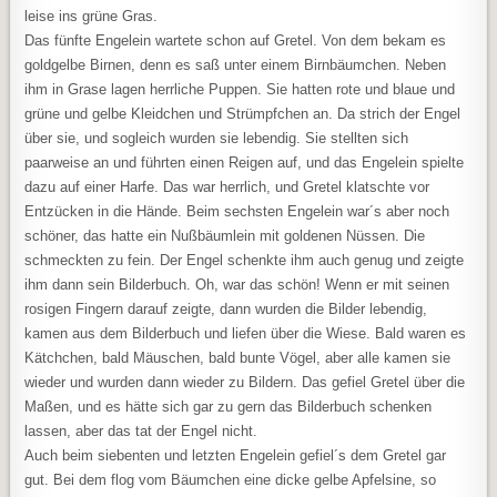
leise ins grüne Gras.
Das fünfte Engelein wartete schon auf Gretel. Von dem bekam es
goldgelbe Birnen, denn es saß unter einem Birnbäumchen. Neben
ihm in Grase lagen herrliche Puppen. Sie hatten rote und blaue und
grüne und gelbe Kleidchen und Strümpfchen an. Da strich der Engel
über sie, und sogleich wurden sie lebendig. Sie stellten sich
paarweise an und führten einen Reigen auf, und das Engelein spielte
dazu auf einer Harfe. Das war herrlich, und Gretel klatschte vor
Entzücken in die Hände. Beim sechsten Engelein war´s aber noch
schöner, das hatte ein Nußbäumlein mit goldenen Nüssen. Die
schmeckten zu fein. Der Engel schenkte ihm auch genug und zeigte
ihm dann sein Bilderbuch. Oh, war das schön! Wenn er mit seinen
rosigen Fingern darauf zeigte, dann wurden die Bilder lebendig,
kamen aus dem Bilderbuch und liefen über die Wiese. Bald waren es
Kätchchen, bald Mäuschen, bald bunte Vögel, aber alle kamen sie
wieder und wurden dann wieder zu Bildern. Das gefiel Gretel über die
Maßen, und es hätte sich gar zu gern das Bilderbuch schenken
lassen, aber das tat der Engel nicht.
Auch beim siebenten und letzten Engelein gefiel´s dem Gretel gar
gut. Bei dem flog vom Bäumchen eine dicke gelbe Apfelsine, so