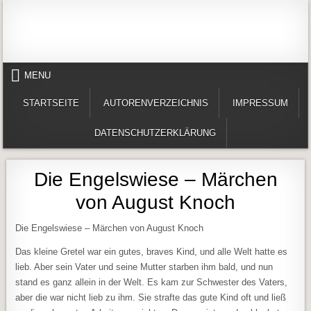
Skip to content
Alles in einem Portal: 1. Buchvorstellungen 2. Online lesen (Gedichte, Er
Werner-Härter-Archiv
MENU
STARTSEITE
AUTORENVERZEICHNIS
IMPRESSUM
DATENSCHUTZERKLÄRUNG
Die Engelswiese – Märchen
von August Knoch
Die Engelswiese – Märchen von August Knoch
Das kleine Gretel war ein gutes, braves Kind, und alle Welt hatte es
lieb. Aber sein Vater und seine Mutter starben ihm bald, und nun
stand es ganz allein in der Welt. Es kam zur Schwester des Vaters,
aber die war nicht lieb zu ihm. Sie strafte das gute Kind oft und ließ