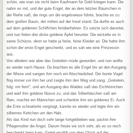
schön, wie man sie nicht beim Kaufmann für Geld kriegen kann. Die
nahm es mit, und der gute Engel, der an dem letzten Bäumchen in
der Reihe saß, die rings um die engelswiese führte, brachte es zu
dem großen Baum, der mitten auf der Insel stand. Da durfte es auch
auf dem goldenen Schiffchen hinüberfahren. Es setzte sich darunter,
und nun fielen drei dicke goldene Äpfel herunter. Die wickelte es in
seine Schürze, denn es hatte ja feine, feine Kleider an. Die hatte ihm
schon der erste Engel geschenkt, und es sah wie eine Prinzessin
aus.
Von alledem war aber das Gretelein müde geworden, und nun wollte
es wieder nach Hause. Da brachten es alle Engel bis an den Ausgang
der Wiese und sangen ihm noch ein Abschiedslied. Der bunte Vogel
flog immer vor ihm her und zeigte ihm den Weg und sang: „Gretelein,
folg´ mir fein!“, und am Ausgang des Waldes saß das Eichhörnchen
und warf ihm goldene Nüsse zu, und das Silberhäschen saß am
Rain, machte ein Männchen und schenkte ihm ein goldenes Ei. Auch
die Ente schnatterte vergnügt, kannte es wieder und legte ihm ein
silbernes Kettchen um den Hals.
Als das Kind nun doch sehr lange fortgeblieben war, packte ihre
Pflegemutter die Angst. Darum freute sie sich sehr, als es so reich
beschenkt heim kam. Gretel erzählt von dem Glück auf der