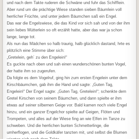
und nach dem Takte ruderen die Schwäne und fuhr das Schifflein.
Aber rund um die prächtige Wiese standen sieben Bäumlein voll
herrlicher Früchte, und unter jedem Bäumchen saß ein Engel.
Das war die Engelswiese, die das Kind vor sich sah und von der ihm
sein liebes Mütterlein so oft erzählt hatte, aber das war ja schon
lange, lange tot.
Als nun das Mädchen so halb traurig, halb glücklich dastand, hrte es
plötzlich eine Stimme über sich:
„Gretelein, geh´ zu den Engelein!“
Es guckte nach oben und sah einen wunderschönen bunten Vogel,
der hatte ihm so zugerufen.
Da folgte es dem Vogelruf, ging hin zum ersten Engelein unter dem
Kirschbäumchen, gab ihm die Hand und sagte: „Guten Tag,
Engelein!“ Der Engel sagte: „Guten Tag, Gretelein!“; schenkte dem
Gretel Kirschen von seinem Bäumchen, und dann spielte er ihm
etwas auf seiner silbernen Geige vor. Bald kamen noch viele Engel
hinzu, und ein ganzer Engelchor spielte auf Geigen, Flöten und
Trompeten, und alles auf der Wiese fing an wie Elfen im Tanze zu
schweben. Und die herrlichen bunten Schmetterlinge, die
umherflogen, und die Goldkäfer tanzten mit, und selbst die Blumen