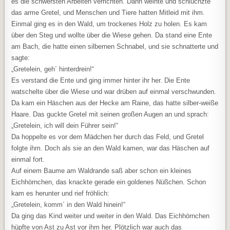
es die schwersten Arbeiten verrichten. Dann weinte und schluchzte
das arme Gretel, und Menschen und Tiere hatten Mitleid mit ihm.
Einmal ging es in den Wald, um trockenes Holz zu holen. Es kam
über den Steg und wollte über die Wiese gehen. Da stand eine Ente
am Bach, die hatte einen silbernen Schnabel, und sie schnatterte und
sagte:
„Gretelein, geh´ hinterdrein!“
Es verstand die Ente und ging immer hinter ihr her. Die Ente
watschelte über die Wiese und war drüben auf einmal verschwunden.
Da kam ein Häschen aus der Hecke am Raine, das hatte silber-weiße
Haare. Das guckte Gretel mit seinen großen Augen an und sprach:
„Gretelein, ich will dein Führer sein!“
Da hoppelte es vor dem Mädchen her durch das Feld, und Gretel
folgte ihm. Doch als sie an den Wald kamen, war das Häschen auf
einmal fort.
Auf einem Baume am Waldrande saß aber schon ein kleines
Eichhörnchen, das knackte gerade ein goldenes Nüßchen. Schon
kam es herunter und rief fröhlich:
„Gretelein, komm´ in den Wald hinein!“
Da ging das Kind weiter und weiter in den Wald. Das Eichhörnchen
hüpfte von Ast zu Ast vor ihm her. Plötzlich war auch das