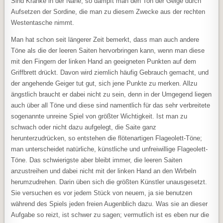
Sind Kranke in der Nähe, so dämpft man den Ton der Geige durch
Aufsetzen der Sordine, die man zu diesem Zwecke aus der rechten
Westentasche nimmt.
Man hat schon seit längerer Zeit bemerkt, dass man auch andere
Töne als die der leeren Saiten hervorbringen kann, wenn man diese
mit den Fingern der linken Hand an geeigneten Punkten auf dem
Griffbrett drückt. Davon wird ziemlich häufig Gebrauch gemacht, und
der angehende Geiger tut gut, sich jene Punkte zu merken. Allzu
ängstlich braucht er dabei nicht zu sein, denn in der Umgegend liegen
auch über all Töne und diese sind namentlich für das sehr verbreitete
sogenannte unreine Spiel von größter Wichtigkeit. Ist man zu
schwach oder nicht dazu aufgelegt, die Saite ganz
herunterzudrücken, so entstehen die flötenartigen Flageolett-Töne;
man unterscheidet natürliche, künstliche und unfreiwillige Flageolett-
Töne. Das schwierigste aber bleibt immer, die leeren Saiten
anzustreihen und dabei nicht mit der linken Hand an den Wirbeln
herumzudrehen. Darin üben sich die größten Künstler unausgesetzt.
Sie versuchen es vor jedem Stück von neuem, ja sie benutzen
während des Spiels jeden freien Augenblich dazu. Was sie an dieser
Aufgabe so reizt, ist schwer zu sagen; vermutlich ist es eben nur die