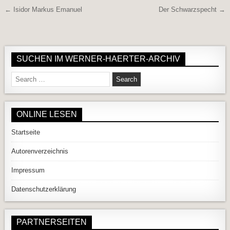
Beitragsnavigation
← Isidor Markus Emanuel
Der Schwarzspecht →
SUCHEN IM WERNER-HAERTER-ARCHIV
Search for:
ONLINE LESEN
Startseite
Autorenverzeichnis
Impressum
Datenschutzerklärung
PARTNERSEITEN