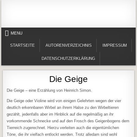
Skip to content
Alles in einem Portal: 1. Buchvorstellungen 2. Online lesen (Gedichte, Er
Werner-Härter-Archiv
MENU
STARTSEITE
AUTORENVERZEICHNIS
IMPRESSUM
DATENSCHUTZERKLÄRUNG
Die Geige
Die Geige – eine Erzählung von Heinrich Simon.
Die Geige oder Violine wird von einigen Gelehrten wegen der vier
deutlich erkennbaren Wirbel an ihrem Halse zu den Wirbeltieren
gezählt, jedenfalls aber im Hinblick auf die regelmäßig an ihr
vorkommende Schnecke und auf den Frosch des Geigenbogens dem
Tierreich zugerechnet. Hierzu verleiten auch die eigentümlichen
Töne, die ihr vielfach entlockt werden. Trotz alledam sind wohl